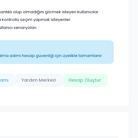
tıklı olup olmadığını görmek isteyen kullanıcılar.
 kontrollü seçim yapmak isteyenler.
anıcı senaryoları.
ın alma adımı hesap güvenliği için üyelikle tamamlanır.
ramı
Yardım Merkezi
Hesap Oluştur