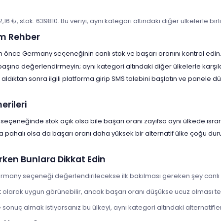
2,16 ₺, stok: 639810. Bu veriyi, aynı kategori altındaki diğer ülkelerle bi
m Rehber
çin önce Germany seçeneğinin canlı stok ve başarı oranını kontrol edin
 başına değerlendirmeyin; aynı kategori altındaki diğer ülkelerle karşıl
aldıktan sonra ilgili platforma girip SMS talebini başlatın ve panele
rileri
eçeneğinde stok açık olsa bile başarı oranı zayıfsa aynı ülkede ısrar 
a pahalı olsa da başarı oranı daha yüksek bir alternatif ülke çoğu d
rken Bunlara Dikkat Edin
Germany seçeneği değerlendirilecekse ilk bakılması gereken şey canlı 
 olarak uygun görünebilir, ancak başarı oranı düşükse ucuz olması te
onuç almak istiyorsanız bu ülkeyi, aynı kategori altındaki alternatiflerl