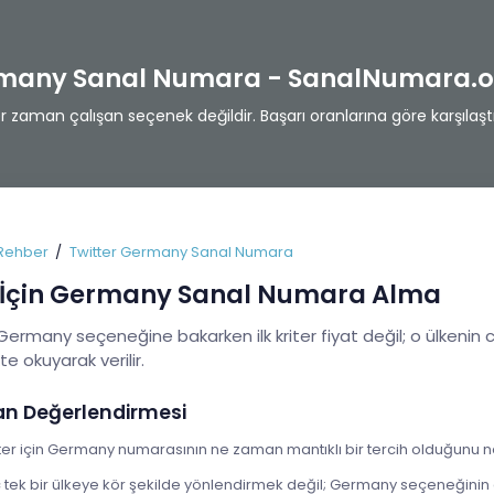
rmany Sanal Numara - SanalNumara.o
zaman çalışan seçenek değildir. Başarı oranlarına göre karşılaştı
Rehber
Twitter Germany Sanal Numara
r İçin Germany Sanal Numara Alma
 Germany seçeneğine bakarken ilk kriter fiyat değil; o ülkenin 
ikte okuyarak verilir.
an Değerlendirmesi
ter için Germany numarasının ne zaman mantıklı bir tercih olduğunu net
ek bir ülkeye kör şekilde yönlendirmek değil; Germany seçeneğinin c