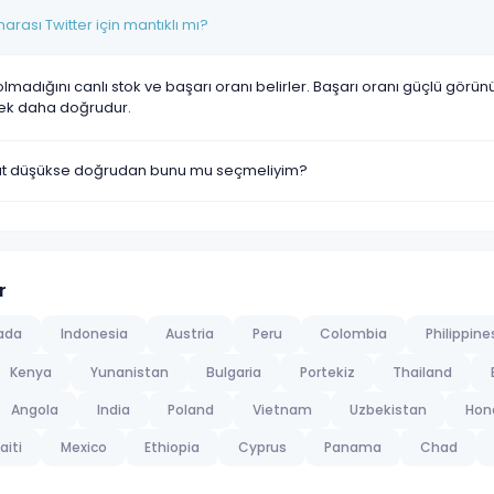
ası Twitter için mantıklı mı?
olmadığını canlı stok ve başarı oranı belirler. Başarı oranı güçlü görü
ek daha doğrudur.
yat düşükse doğrudan bunu mu seçmeliyim?
r
ada
Indonesia
Austria
Peru
Colombia
Philippine
Kenya
Yunanistan
Bulgaria
Portekiz
Thailand
Angola
India
Poland
Vietnam
Uzbekistan
Hon
aiti
Mexico
Ethiopia
Cyprus
Panama
Chad