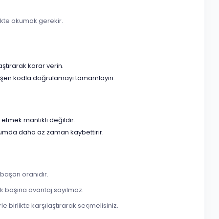
rlikte okumak gerekir.
.
aştırarak karar verin.
 düşen kodla doğrulamayı tamamlayın.
etmek mantıklı değildir.
urumda daha az zaman kaybettirir.
başarı oranıdır.
k başına avantaj sayılmaz.
e birlikte karşılaştırarak seçmelisiniz.