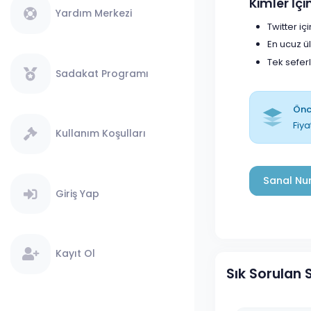
Kimler İç
Yardım Merkezi
Twitter i
En ucuz ü
Tek sefer
Sadakat Programı
Önce
Fiya
Kullanım Koşulları
Sanal Num
Giriş Yap
Kayıt Ol
Sık Sorulan 