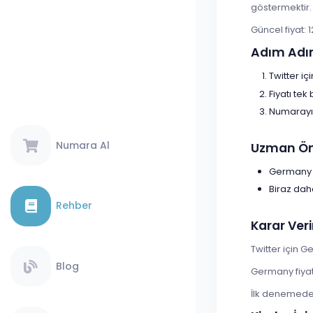
göstermektir.
Güncel fiyat: 1
Adım Adı
Twitter i
Fiyatı tek
Numarayı 
Numara Al
Uzman Öne
Germany s
Biraz dah
Rehber
Karar Veri
Twitter için 
Blog
Germany fiyat
İlk denemede s