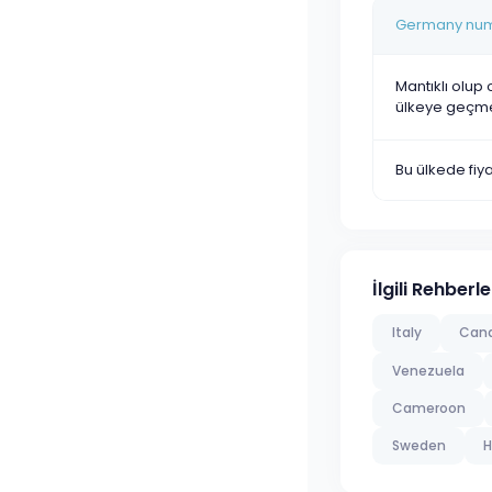
Germany numar
Mantıklı olup 
ülkeye geçm
Bu ülkede fi
İlgili Rehberle
Italy
Can
Venezuela
Cameroon
Sweden
H