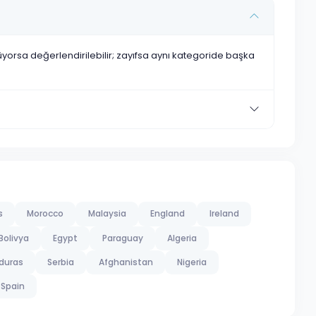
nüyorsa değerlendirilebilir; zayıfsa aynı kategoride başka
s
Morocco
Malaysia
England
Ireland
Bolivya
Egypt
Paraguay
Algeria
duras
Serbia
Afghanistan
Nigeria
Spain