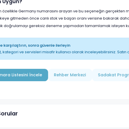
in Uygun?
çin özellikle Germany numarasını arayan ve bu seçeneğin gerçekten man
lkeye gitmeden önce canlı stok ve başarı oranı verisine bakarak daha
lik doğrulamayı gereksiz deneme yapmadan tamamlamak isteyen kull
 karşılaştırın, sonra güvenle ilerleyin
t, kategori ve servisleri misafir kullanıcı olarak inceleyebilirsiniz. Sat
ara Listesini İncele
Rehber Merkezi
Sadakat Prog
Sorular