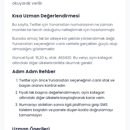
okuyarak verilir.
Kısa Uzman Değerlendirmesi
Bu sayfa, Twitter için Yunanistan numarasının ne zaman
mantıklı bir tercih olduğunu netleştirmek için hazırlanmıştır.
Burada amaç tek bir ülkeye kör şekilde yönlendirmek değil;
Yunanistan seçeneğinin canlı verilerle gerçekten güçlü olup
olmadığını göstermektir.
Güncel fiyat: 15,20 ₺, stok: 463430. Bu veriyi, aynı kategori
altındaki diğer ülkelerle birlikte okumak gerekir.
Adım Adım Rehber
Twitter için önce Yunanistan seçeneğinin canlı stok ve
başarı oranını kontrol edin.
Fiyatı tek başına değerlendirmeyin; aynı kategori
altındaki diğer ülkelerle karşılaştırarak karar verin.
Numarayı aldıktan sonra ilgili platforma girip SMS
talebini başlatın ve panele düşen kodla doğrulamayı
tamamlayın.
Uzman Önerileri