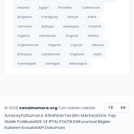
Ireland
Egypt
Portekiz
Cameroon
Bulgaria
Paraguay
Kenya
India
Vietnam
Bolivya
Malaysia
Poland
Algeria
Honduras
Angola
Serbia
Afghanistan
Nigeria
Cyprus
Mexico
Ethiopia
Uzbekistan
England
Haiti
Azerbaijan
Senegal
Nikaragua
© 2026
sanalnumara.org
Tum haklari saklidir.
TR
EN
Anasayfa
Numara Al
Rehber
Yardim Merkezi
Giris Yap
Gizlilik Politikası
İADE VE İPTAL POLİTİKASI
Kurumsal Bilgiler
Kullanim Kosullari
API Dokumani