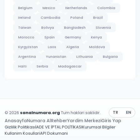
Belgium
Mexico
Netherlands
Colombia
Ireland
Cambodia
Poland
Brazil
Taiwan
Bolivya
Bangladesh
Slovenia
Morocco
Spain
Germany
Kenya
Kyrgyzstan
Laos
Algeria
Moldova
Argentina
Yunanistan
Lithuania
Bulgaria
Haiti
Serbia
Madagascar
© 2026
sanalnumara.org
Tum haklari saklidir.
TR
EN
Anasayfa
Numara Al
Rehber
Yardim Merkezi
Giris Yap
Gizlilik Politikası
İADE VE İPTAL POLİTİKASI
Kurumsal Bilgiler
Kullanim Kosullari
API Dokumani