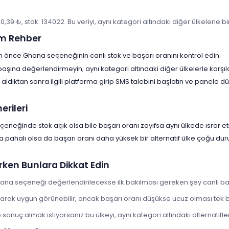
30,39 ₺, stok: 134022. Bu veriyi, aynı kategori altındaki diğer ülkelerle b
m Rehber
çin önce Ghana seçeneğinin canlı stok ve başarı oranını kontrol edin.
 başına değerlendirmeyin; aynı kategori altındaki diğer ülkelerle karşıl
aldıktan sonra ilgili platforma girip SMS talebini başlatın ve panele
rileri
eneğinde stok açık olsa bile başarı oranı zayıfsa aynı ülkede ısrar et
a pahalı olsa da başarı oranı daha yüksek bir alternatif ülke çoğu d
rken Bunlara Dikkat Edin
Ghana seçeneği değerlendirilecekse ilk bakılması gereken şey canlı baş
larak uygun görünebilir, ancak başarı oranı düşükse ucuz olması tek 
onuç almak istiyorsanız bu ülkeyi, aynı kategori altındaki alternatiflerl