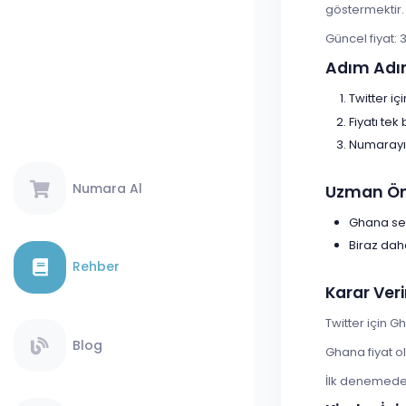
göstermektir.
Güncel fiyat: 
Adım Adı
Twitter i
Fiyatı tek
Numarayı 
Numara Al
Uzman Öne
Ghana seç
Biraz dah
Rehber
Karar Veri
Twitter için 
Blog
Ghana fiyat o
İlk denemede s