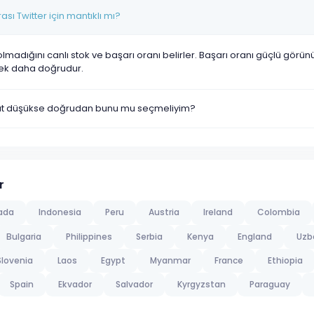
ı Twitter için mantıklı mı?
olmadığını canlı stok ve başarı oranı belirler. Başarı oranı güçlü görü
ek daha doğrudur.
yat düşükse doğrudan bunu mu seçmeliyim?
r
ada
Indonesia
Peru
Austria
Ireland
Colombia
Bulgaria
Philippines
Serbia
Kenya
England
Uzb
Slovenia
Laos
Egypt
Myanmar
France
Ethiopia
Spain
Ekvador
Salvador
Kyrgyzstan
Paraguay