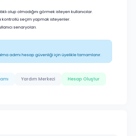
klı olup olmadığını görmek isteyen kullanıcılar.
 kontrollü seçim yapmak isteyenler.
anıcı senaryoları.
ın alma adımı hesap güvenliği için üyelikle tamamlanır.
ramı
Yardım Merkezi
Hesap Oluştur