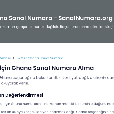
ana Sanal Numara - SanalNumara.org
zaman çalışan seçenek değildir. Başarı oranlarına göre karşılaştı
Rehber
Twitter Ghana Sanal Numara
 İçin Ghana Sanal Numara Alma
 Ghana seçeneğine bakarken ilk kriter fiyat değil; o ülkenin can
e okuyarak verilir.
an Değerlendirmesi
ter için Ghana numarasının ne zaman mantıklı bir tercih olduğunu netle
ek bir ülkeye kör şekilde yönlendirmek değil; Ghana seçeneğinin canl