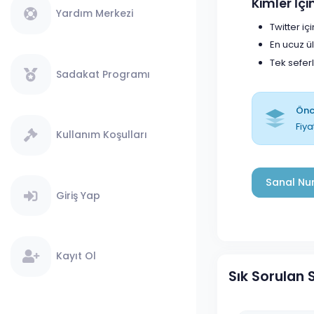
Kimler İç
Yardım Merkezi
Twitter i
En ucuz ü
Tek sefer
Sadakat Programı
Önce
Fiya
Kullanım Koşulları
Sanal Num
Giriş Yap
Kayıt Ol
Sık Sorulan 