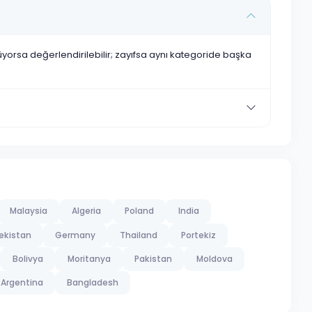
nüyorsa değerlendirilebilir; zayıfsa aynı kategoride başka
Malaysia
Algeria
Poland
India
ekistan
Germany
Thailand
Portekiz
Bolivya
Moritanya
Pakistan
Moldova
Argentina
Bangladesh