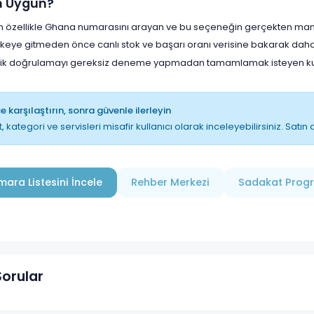
in Uygun?
çin özellikle Ghana numarasını arayan ve bu seçeneğin gerçekten mantı
lkeye gitmeden önce canlı stok ve başarı oranı verisine bakarak daha
lik doğrulamayı gereksiz deneme yapmadan tamamlamak isteyen kull
 karşılaştırın, sonra güvenle ilerleyin
t, kategori ve servisleri misafir kullanıcı olarak inceleyebilirsiniz. Sat
ara Listesini İncele
Rehber Merkezi
Sadakat Prog
Sorular