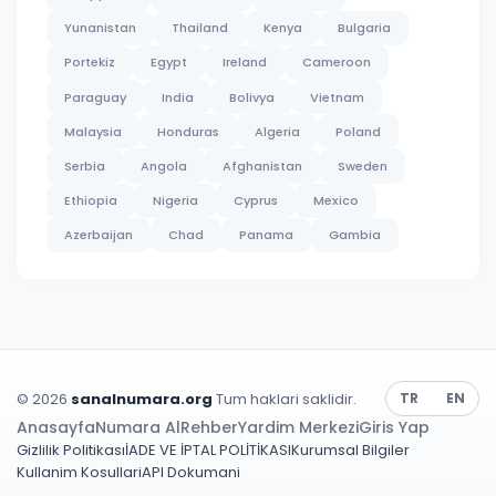
Yunanistan
Thailand
Kenya
Bulgaria
Portekiz
Egypt
Ireland
Cameroon
Paraguay
India
Bolivya
Vietnam
Malaysia
Honduras
Algeria
Poland
Serbia
Angola
Afghanistan
Sweden
Ethiopia
Nigeria
Cyprus
Mexico
Azerbaijan
Chad
Panama
Gambia
© 2026
sanalnumara.org
Tum haklari saklidir.
TR
EN
Anasayfa
Numara Al
Rehber
Yardim Merkezi
Giris Yap
Gizlilik Politikası
İADE VE İPTAL POLİTİKASI
Kurumsal Bilgiler
Kullanim Kosullari
API Dokumani