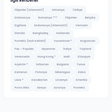
İlgili Rehberler
Filipinler [Alternatif]
Almanya
Türkiye
Endonezya
Romanya ***
Filipinler
Belçika
İngiltere
Endonezya [Alternatif]
Vietnam
İrlanda
Bangladeş
Hollanda
Portekiz (Hızlı Kaliteli)
Yunanistan *
Kırgızistan
Fas - Popüler
Myanmar
İtalya
Tayland
Venezuela
Hong Kong *
Mali
Etiyopya
Arjantin *
Sırbistan
Bulgaria
Tunus
Kamerun
Polonya
Nikaragua
Küba
Laos *
Kazakistan
Litvanya
Amerika
Porto Riko
Kenya
Estonya
Portekiz