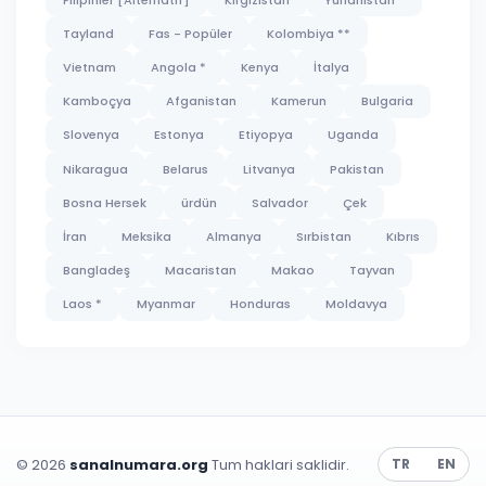
Tayland
Fas - Popüler
Kolombiya **
Vietnam
Angola *
Kenya
İtalya
Kamboçya
Afganistan
Kamerun
Bulgaria
Slovenya
Estonya
Etiyopya
Uganda
Nikaragua
Belarus
Litvanya
Pakistan
Bosna Hersek
ürdün
Salvador
Çek
İran
Meksika
Almanya
Sırbistan
Kıbrıs
Bangladeş
Macaristan
Makao
Tayvan
Laos *
Myanmar
Honduras
Moldavya
© 2026
sanalnumara.org
Tum haklari saklidir.
TR
EN