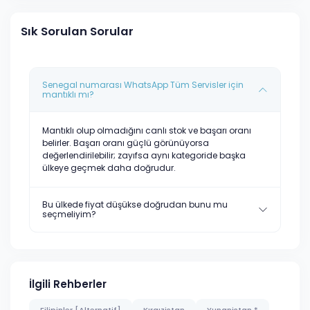
Sık Sorulan Sorular
Senegal numarası WhatsApp Tüm Servisler için
mantıklı mı?
Mantıklı olup olmadığını canlı stok ve başarı oranı
belirler. Başarı oranı güçlü görünüyorsa
değerlendirilebilir; zayıfsa aynı kategoride başka
ülkeye geçmek daha doğrudur.
Bu ülkede fiyat düşükse doğrudan bunu mu
seçmeliyim?
İlgili Rehberler
Filipinler [Alternatif]
Kırgızistan
Yunanistan *