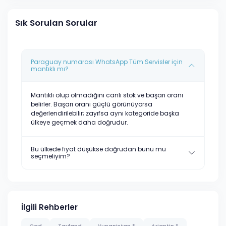
Sık Sorulan Sorular
Paraguay numarası WhatsApp Tüm Servisler için
mantıklı mı?
Mantıklı olup olmadığını canlı stok ve başarı oranı
belirler. Başarı oranı güçlü görünüyorsa
değerlendirilebilir; zayıfsa aynı kategoride başka
ülkeye geçmek daha doğrudur.
Bu ülkede fiyat düşükse doğrudan bunu mu
seçmeliyim?
İlgili Rehberler
Çad
Tayland
Yunanistan *
Arjantin *