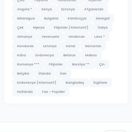
Angola *
Kenya
Estonya
Afganistan
Nikaragua
Bulgaria
Kamboçya
Senegal
Çek
Nijerya
Filipinler [Alternatif]
İtalya
Almanya
Venezuela
Hindistan
Laos *
Honduras
Letonya
Katar
Gürcistan
Küba
Endonezya
Belarus
Makao
Romanya ***
Filipinler
Brezilya **
Çin
Belçika
İrlanda
İran
Endonezya [Alternatif]
Bangladeş
İngiltere
Hollanda
Fas - Popüler