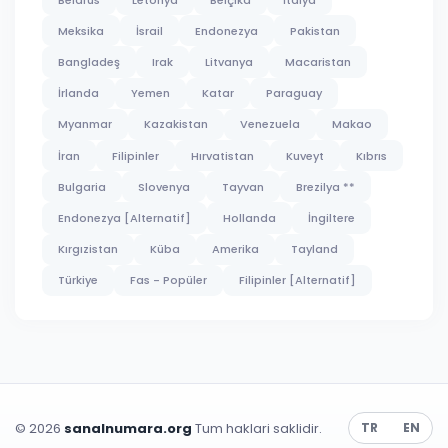
Meksika
İsrail
Endonezya
Pakistan
Bangladeş
Irak
Litvanya
Macaristan
İrlanda
Yemen
Katar
Paraguay
Myanmar
Kazakistan
Venezuela
Makao
İran
Filipinler
Hırvatistan
Kuveyt
Kıbrıs
Bulgaria
Slovenya
Tayvan
Brezilya **
Endonezya [Alternatif]
Hollanda
İngiltere
Kırgızistan
Küba
Amerika
Tayland
Türkiye
Fas - Popüler
Filipinler [Alternatif]
© 2026
sanalnumara.org
Tum haklari saklidir.
TR
EN