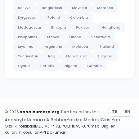
Bolivya
Bangladesh
Slovenia
Morocco
Kyrgyzstan
Poland
Colombia
Madagascar
Ethiopia
Pakistan
HongKong
Philippines
France
Ghana
Venezuela
Myanmar
Argentina
Moldova
Thailand
Yunanistan
Iraq
Afghanistan
Bulgaria
Cyprus
Portekiz
Nigeria
Gambia
© 2026
sanalnumara.org
Tum haklari saklidir.
TR
EN
Anasayfa
Numara Al
Rehber
Yardim Merkezi
Giris Yap
Gizlilik Politikası
İADE VE İPTAL POLİTİKASI
Kurumsal Bilgiler
Kullanim Kosullari
API Dokumani