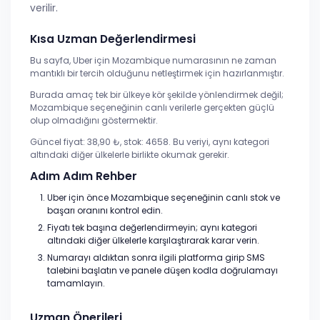
verilir.
Kısa Uzman Değerlendirmesi
Bu sayfa, Uber için Mozambique numarasının ne zaman
mantıklı bir tercih olduğunu netleştirmek için hazırlanmıştır.
Burada amaç tek bir ülkeye kör şekilde yönlendirmek değil;
Mozambique seçeneğinin canlı verilerle gerçekten güçlü
olup olmadığını göstermektir.
Güncel fiyat: 38,90 ₺, stok: 4658. Bu veriyi, aynı kategori
altındaki diğer ülkelerle birlikte okumak gerekir.
Adım Adım Rehber
Uber için önce Mozambique seçeneğinin canlı stok ve
başarı oranını kontrol edin.
Fiyatı tek başına değerlendirmeyin; aynı kategori
altındaki diğer ülkelerle karşılaştırarak karar verin.
Numarayı aldıktan sonra ilgili platforma girip SMS
talebini başlatın ve panele düşen kodla doğrulamayı
tamamlayın.
Uzman Önerileri