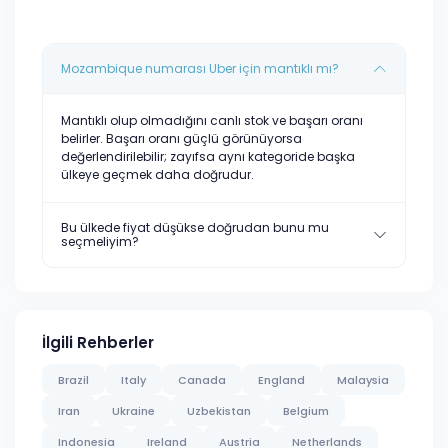
Mozambique numarası Uber için mantıklı mı?
Mantıklı olup olmadığını canlı stok ve başarı oranı
belirler. Başarı oranı güçlü görünüyorsa
değerlendirilebilir; zayıfsa aynı kategoride başka
ülkeye geçmek daha doğrudur.
Bu ülkede fiyat düşükse doğrudan bunu mu
seçmeliyim?
İlgili Rehberler
Brazil
Italy
Canada
England
Malaysia
Iran
Ukraine
Uzbekistan
Belgium
Indonesia
Ireland
Austria
Netherlands