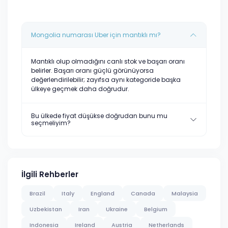
Mongolia numarası Uber için mantıklı mı?
Mantıklı olup olmadığını canlı stok ve başarı oranı
belirler. Başarı oranı güçlü görünüyorsa
değerlendirilebilir; zayıfsa aynı kategoride başka
ülkeye geçmek daha doğrudur.
Bu ülkede fiyat düşükse doğrudan bunu mu
seçmeliyim?
İlgili Rehberler
Brazil
Italy
England
Canada
Malaysia
Uzbekistan
Iran
Ukraine
Belgium
Indonesia
Ireland
Austria
Netherlands