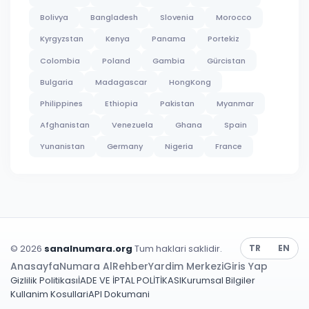
Bolivya
Bangladesh
Slovenia
Morocco
Kyrgyzstan
Kenya
Panama
Portekiz
Colombia
Poland
Gambia
Gürcistan
Bulgaria
Madagascar
HongKong
Philippines
Ethiopia
Pakistan
Myanmar
Afghanistan
Venezuela
Ghana
Spain
Yunanistan
Germany
Nigeria
France
© 2026
sanalnumara.org
Tum haklari saklidir.
TR
EN
Anasayfa
Numara Al
Rehber
Yardim Merkezi
Giris Yap
Gizlilik Politikası
İADE VE İPTAL POLİTİKASI
Kurumsal Bilgiler
Kullanim Kosullari
API Dokumani