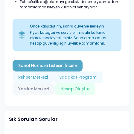
Tek seferlik doğrulamayı gereksiz deneme yapmadan
tamamlamak isteyen kullanıcı senaryoları.
Önce karşılaştırın, sonra güvenle ilerleyin
Fiyat, kategori ve servisleri misafir kullanıcı
olarak inceleyebilirsiniz. Satın alma adımı
hesap güvenliği için üyelikle tamamlanır.
Sanal Numara Listesini İncele
Rehber Merkezi
Sadakat Programı
Yardım Merkezi
Hesap Oluştur
Sık Sorulan Sorular