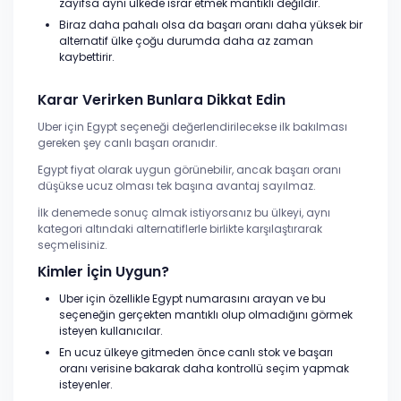
zayıfsa aynı ülkede ısrar etmek mantıklı değildir.
Biraz daha pahalı olsa da başarı oranı daha yüksek bir
alternatif ülke çoğu durumda daha az zaman
kaybettirir.
Karar Verirken Bunlara Dikkat Edin
Uber için Egypt seçeneği değerlendirilecekse ilk bakılması
gereken şey canlı başarı oranıdır.
Egypt fiyat olarak uygun görünebilir, ancak başarı oranı
düşükse ucuz olması tek başına avantaj sayılmaz.
İlk denemede sonuç almak istiyorsanız bu ülkeyi, aynı
kategori altındaki alternatiflerle birlikte karşılaştırarak
seçmelisiniz.
Kimler İçin Uygun?
Uber için özellikle Egypt numarasını arayan ve bu
seçeneğin gerçekten mantıklı olup olmadığını görmek
isteyen kullanıcılar.
En ucuz ülkeye gitmeden önce canlı stok ve başarı
oranı verisine bakarak daha kontrollü seçim yapmak
isteyenler.