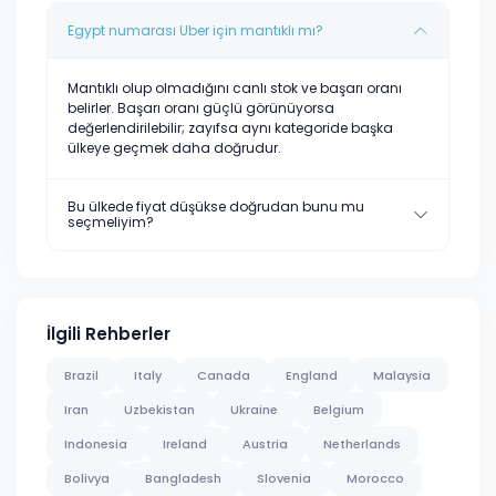
Egypt numarası Uber için mantıklı mı?
Mantıklı olup olmadığını canlı stok ve başarı oranı
belirler. Başarı oranı güçlü görünüyorsa
değerlendirilebilir; zayıfsa aynı kategoride başka
ülkeye geçmek daha doğrudur.
Bu ülkede fiyat düşükse doğrudan bunu mu
seçmeliyim?
İlgili Rehberler
Brazil
Italy
Canada
England
Malaysia
Iran
Uzbekistan
Ukraine
Belgium
Indonesia
Ireland
Austria
Netherlands
Bolivya
Bangladesh
Slovenia
Morocco