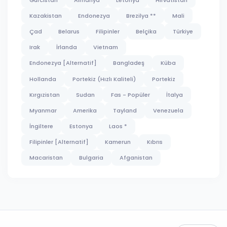
Kazakistan
Endonezya
Brezilya **
Mali
Çad
Belarus
Filipinler
Belçika
Türkiye
Irak
İrlanda
Vietnam
Endonezya [Alternatif]
Bangladeş
Küba
Hollanda
Portekiz (Hızlı Kaliteli)
Portekiz
Kırgızistan
Sudan
Fas - Popüler
İtalya
Myanmar
Amerika
Tayland
Venezuela
İngiltere
Estonya
Laos *
Filipinler [Alternatif]
Kamerun
Kıbrıs
Macaristan
Bulgaria
Afganistan