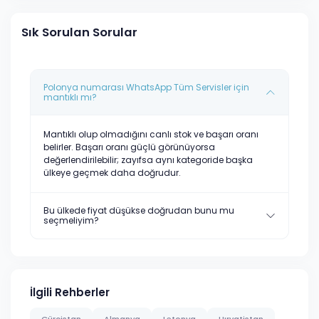
Sık Sorulan Sorular
Polonya numarası WhatsApp Tüm Servisler için
mantıklı mı?
Mantıklı olup olmadığını canlı stok ve başarı oranı
belirler. Başarı oranı güçlü görünüyorsa
değerlendirilebilir; zayıfsa aynı kategoride başka
ülkeye geçmek daha doğrudur.
Bu ülkede fiyat düşükse doğrudan bunu mu
seçmeliyim?
İlgili Rehberler
Gürcistan
Almanya
Letonya
Hırvatistan