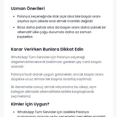
Uzman Önerileri
Polonya seçeneğinde stok açık olsa bile başarı oranı
zayıfsa aynı ülkede ısrar etmek mantıklı değildir.
Biraz daha pahalı olsa da başarı oranı daha yüksek bir
alternatif ülke çoğu durumda daha az zaman
kaybettirir.
Karar Verirken Bunlara Dikkat Edin
WhatsApp Tüm Servisler için Polonya seçeneği
değerlendirilecekse ilk bakılması gereken şey canlı başarı
oranıdır.
Polonya fiyat olarak uygun görünebilir, ancak başarı oranı
düşükse ucuz olması tek başına avantaj sayılmaz.
İlk denemede sonuç almak istiyorsanız bu ülkeyi, aynı
kategori altındaki alternatiflerle birlikte karşılaştırarak
seçmelisiniz.
Kimler İçin Uygun?
WhatsApp Tüm Servisler için özellikle Polonya
numarasını arayan ve bu seçeneğin gerçekten mantıklı