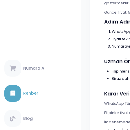
göstermektir.
Güncel fiyat: 
Adım Adı
WhatsApp T
Fiyatı tek
Numarayı 
Uzman Öne
Numara Al
Filipinler
Biraz dah
Karar Veri
Rehber
WhatsApp Tüm 
Filipinler fiy
Blog
İlk denemede s