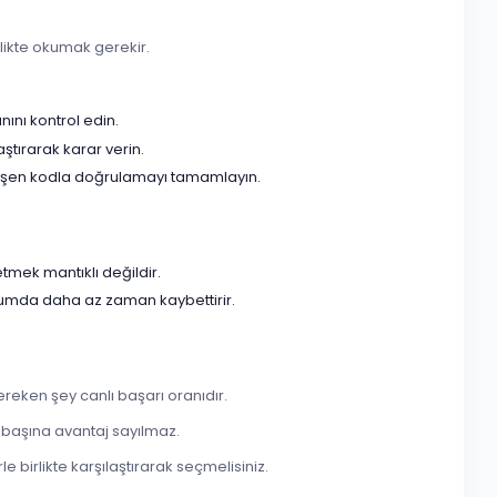
irlikte okumak gerekir.
ını kontrol edin.
aştırarak karar verin.
 düşen kodla doğrulamayı tamamlayın.
etmek mantıklı değildir.
urumda daha az zaman kaybettirir.
ereken şey canlı başarı oranıdır.
k başına avantaj sayılmaz.
e birlikte karşılaştırarak seçmelisiniz.