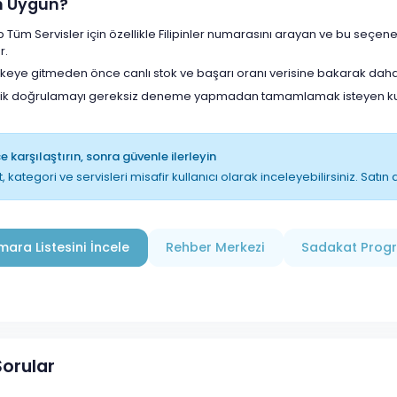
in Uygun?
Tüm Servisler için özellikle Filipinler numarasını arayan ve bu seçen
r.
lkeye gitmeden önce canlı stok ve başarı oranı verisine bakarak daha
lik doğrulamayı gereksiz deneme yapmadan tamamlamak isteyen kull
 karşılaştırın, sonra güvenle ilerleyin
t, kategori ve servisleri misafir kullanıcı olarak inceleyebilirsiniz. Sat
ara Listesini İncele
Rehber Merkezi
Sadakat Prog
Sorular