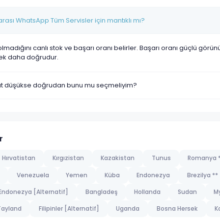
marası WhatsApp Tüm Servisler için mantıklı mı?
olmadığını canlı stok ve başarı oranı belirler. Başarı oranı güçlü görü
ek daha doğrudur.
yat düşükse doğrudan bunu mu seçmeliyim?
r
Hırvatistan
Kırgızistan
Kazakistan
Tunus
Romanya *
Venezuela
Yemen
Küba
Endonezya
Brezilya **
Endonezya [Alternatif]
Bangladeş
Hollanda
Sudan
M
Tayland
Filipinler [Alternatif]
Uganda
Bosna Hersek
K