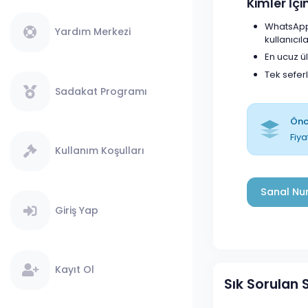
Kimler İç
WhatsApp 
Yardım Merkezi
kullanıcıla
En ucuz ü
Tek sefer
Sadakat Programı
Önce
Fiya
Kullanım Koşulları
Sanal Num
Giriş Yap
Kayıt Ol
Sık Sorulan 