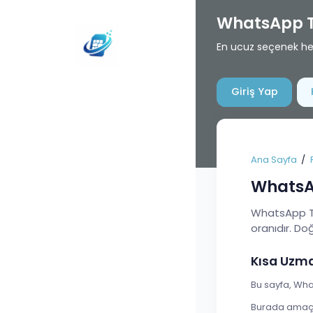
WhatsApp T
En ucuz seçenek her 
Giriş Yap
Ana Sayfa
WhatsAp
WhatsApp Tüm
oranıdır. Doğr
Kısa Uzm
Bu sayfa, What
Burada amaç t