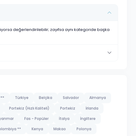
nüyorsa değerlendirilebilir; zayıfsa aynı kategoride başka
**
Türkiye
Belçika
Salvador
Almanya
Portekiz (Hızlı Kaliteli)
Portekiz
İrlanda
yanmar
Fas - Popüler
İtalya
İngiltere
olombiya **
Kenya
Makao
Polonya