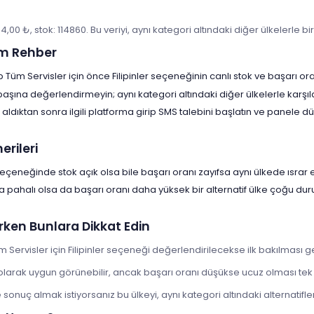
54,00 ₺, stok: 114860. Bu veriyi, aynı kategori altındaki diğer ülkelerle b
m Rehber
üm Servisler için önce Filipinler seçeneğinin canlı stok ve başarı oran
 başına değerlendirmeyin; aynı kategori altındaki diğer ülkelerle karşıl
aldıktan sonra ilgili platforma girip SMS talebini başlatın ve panele
rileri
 seçeneğinde stok açık olsa bile başarı oranı zayıfsa aynı ülkede ısrar 
a pahalı olsa da başarı oranı daha yüksek bir alternatif ülke çoğu d
rken Bunlara Dikkat Edin
Servisler için Filipinler seçeneği değerlendirilecekse ilk bakılması g
at olarak uygun görünebilir, ancak başarı oranı düşükse ucuz olması te
onuç almak istiyorsanız bu ülkeyi, aynı kategori altındaki alternatiflerl