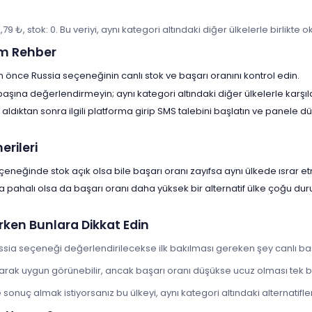
,79 ₺, stok: 0. Bu veriyi, aynı kategori altındaki diğer ülkelerle birlikte
m Rehber
in önce Russia seçeneğinin canlı stok ve başarı oranını kontrol edin.
 başına değerlendirmeyin; aynı kategori altındaki diğer ülkelerle karşıl
aldıktan sonra ilgili platforma girip SMS talebini başlatın ve panele
rileri
çeneğinde stok açık olsa bile başarı oranı zayıfsa aynı ülkede ısrar et
a pahalı olsa da başarı oranı daha yüksek bir alternatif ülke çoğu d
rken Bunlara Dikkat Edin
ussia seçeneği değerlendirilecekse ilk bakılması gereken şey canlı baş
olarak uygun görünebilir, ancak başarı oranı düşükse ucuz olması tek 
onuç almak istiyorsanız bu ülkeyi, aynı kategori altındaki alternatiflerl