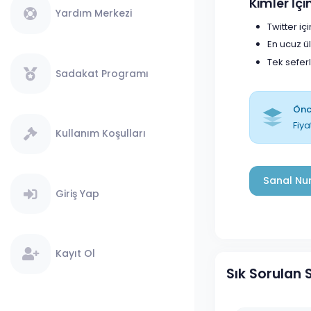
Kimler İç
Yardım Merkezi
Twitter i
En ucuz ü
Tek sefer
Sadakat Programı
Önce
Fiya
Kullanım Koşulları
Sanal Num
Giriş Yap
Kayıt Ol
Sık Sorulan 