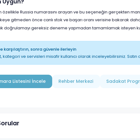
in Uygun?
çin özellikle Russia numarasını arayan ve bu seçeneğin gerçekten mantı
lkeye gitmeden önce canlı stok ve başarı oranı verisine bakarak daha
lik doğrulamayı gereksiz deneme yapmadan tamamlamak isteyen kull
 karşılaştırın, sonra güvenle ilerleyin
t, kategori ve servisleri misafir kullanıcı olarak inceleyebilirsiniz. Sat
ara Listesini İncele
Rehber Merkezi
Sadakat Prog
Sorular