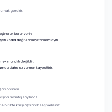
 okumak gerekir.
aştırarak karar verin.
 düşen kodla doğrulamayı tamamlayın.
mek mantıklı değildir.
urumda daha az zaman kaybettirir.
arı oranıdır.
başına avantaj sayılmaz.
e birlikte karşılaştırarak seçmelisiniz.