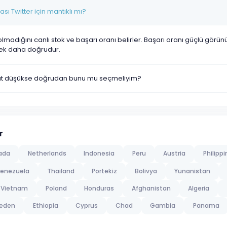
ı Twitter için mantıklı mı?
olmadığını canlı stok ve başarı oranı belirler. Başarı oranı güçlü görü
ek daha doğrudur.
yat düşükse doğrudan bunu mu seçmeliyim?
r
ada
Netherlands
Indonesia
Peru
Austria
Philipp
enezuela
Thailand
Portekiz
Bolivya
Yunanistan
Vietnam
Poland
Honduras
Afghanistan
Algeria
eden
Ethiopia
Cyprus
Chad
Gambia
Panama