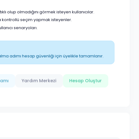
klı olup olmadığını görmek isteyen kullanıcılar.
 kontrollü seçim yapmak isteyenler.
anıcı senaryoları.
ın alma adımı hesap güvenliği için üyelikle tamamlanır.
ramı
Yardım Merkezi
Hesap Oluştur