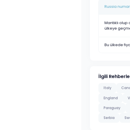
Russia numaras
Mantıklı olup 
ülkeye geçm
Bu ülkede fi
İlgili Rehberle
Italy
Can
England
V
Paraguay
Serbia
Sw