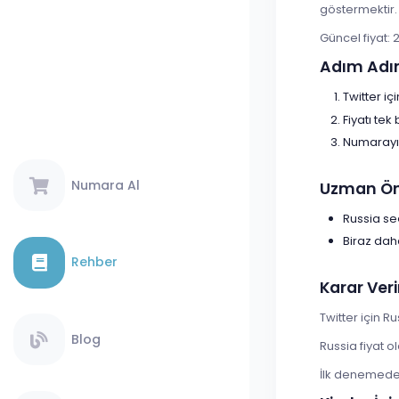
göstermektir.
Güncel fiyat: 2
Adım Adı
Twitter iç
Fiyatı tek
Numarayı 
Numara Al
Uzman Öne
Russia se
Biraz dah
Rehber
Karar Veri
Twitter için R
Blog
Russia fiyat 
İlk denemede s