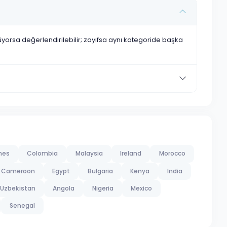
nüyorsa değerlendirilebilir; zayıfsa aynı kategoride başka
ines
Colombia
Malaysia
Ireland
Morocco
Cameroon
Egypt
Bulgaria
Kenya
India
Uzbekistan
Angola
Nigeria
Mexico
Senegal