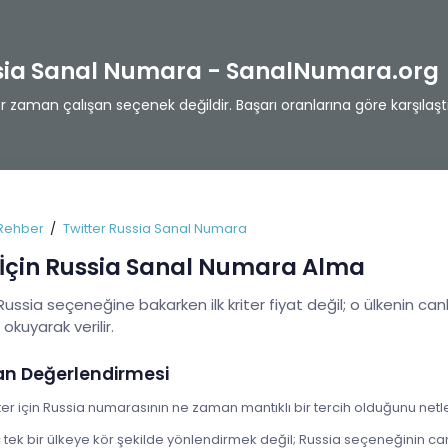
ssia Sanal Numara - SanalNumara.org
zaman çalışan seçenek değildir. Başarı oranlarına göre karşılaştı
Rehber
Twitter Russia Sanal Numara
 İçin Russia Sanal Numara Alma
 Russia seçeneğine bakarken ilk kriter fiyat değil; o ülkenin can
e okuyarak verilir.
an Değerlendirmesi
ter için Russia numarasının ne zaman mantıklı bir tercih olduğunu netle
ek bir ülkeye kör şekilde yönlendirmek değil; Russia seçeneğinin canl