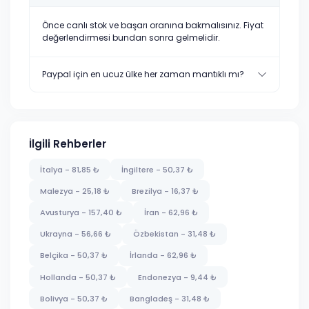
Önce canlı stok ve başarı oranına bakmalısınız. Fiyat
değerlendirmesi bundan sonra gelmelidir.
Paypal için en ucuz ülke her zaman mantıklı mı?
İlgili Rehberler
İtalya - 81,85 ₺
İngiltere - 50,37 ₺
Malezya - 25,18 ₺
Brezilya - 16,37 ₺
Avusturya - 157,40 ₺
İran - 62,96 ₺
Ukrayna - 56,66 ₺
Özbekistan - 31,48 ₺
Belçika - 50,37 ₺
İrlanda - 62,96 ₺
Hollanda - 50,37 ₺
Endonezya - 9,44 ₺
Bolivya - 50,37 ₺
Bangladeş - 31,48 ₺