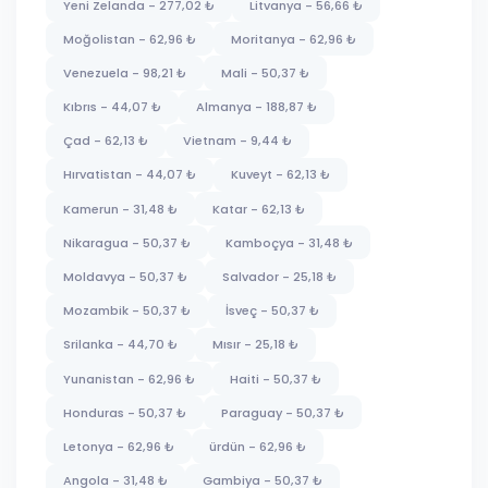
Yeni Zelanda - 277,02 ₺
Litvanya - 56,66 ₺
Moğolistan - 62,96 ₺
Moritanya - 62,96 ₺
Venezuela - 98,21 ₺
Mali - 50,37 ₺
Kıbrıs - 44,07 ₺
Almanya - 188,87 ₺
Çad - 62,13 ₺
Vietnam - 9,44 ₺
Hırvatistan - 44,07 ₺
Kuveyt - 62,13 ₺
Kamerun - 31,48 ₺
Katar - 62,13 ₺
Nikaragua - 50,37 ₺
Kamboçya - 31,48 ₺
Moldavya - 50,37 ₺
Salvador - 25,18 ₺
Mozambik - 50,37 ₺
İsveç - 50,37 ₺
Srilanka - 44,70 ₺
Mısır - 25,18 ₺
Yunanistan - 62,96 ₺
Haiti - 50,37 ₺
Honduras - 50,37 ₺
Paraguay - 50,37 ₺
Letonya - 62,96 ₺
ürdün - 62,96 ₺
Angola - 31,48 ₺
Gambiya - 50,37 ₺