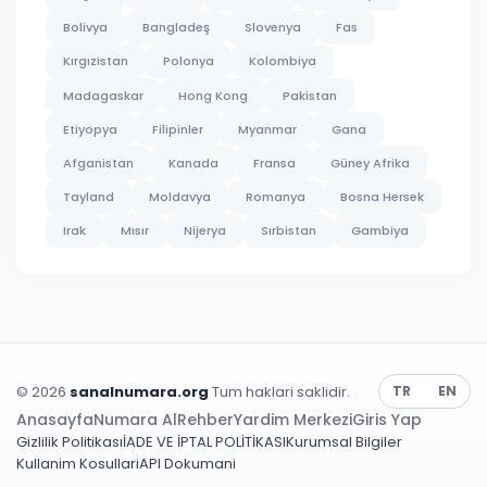
Bolivya
Bangladeş
Slovenya
Fas
Kırgızistan
Polonya
Kolombiya
Madagaskar
Hong Kong
Pakistan
Etiyopya
Filipinler
Myanmar
Gana
Afganistan
Kanada
Fransa
Güney Afrika
Tayland
Moldavya
Romanya
Bosna Hersek
Irak
Mısır
Nijerya
Sırbistan
Gambiya
© 2026
sanalnumara.org
Tum haklari saklidir.
TR
EN
Anasayfa
Numara Al
Rehber
Yardim Merkezi
Giris Yap
Gizlilik Politikası
İADE VE İPTAL POLİTİKASI
Kurumsal Bilgiler
Kullanim Kosullari
API Dokumani