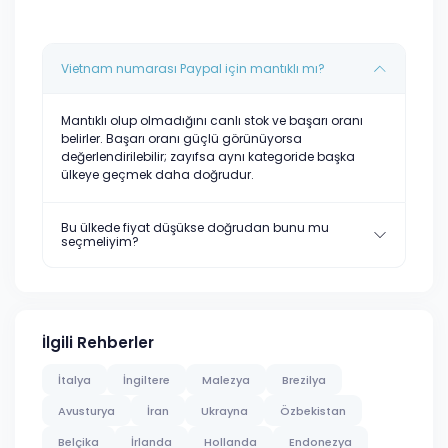
Vietnam numarası Paypal için mantıklı mı?
Mantıklı olup olmadığını canlı stok ve başarı oranı
belirler. Başarı oranı güçlü görünüyorsa
değerlendirilebilir; zayıfsa aynı kategoride başka
ülkeye geçmek daha doğrudur.
Bu ülkede fiyat düşükse doğrudan bunu mu
seçmeliyim?
İlgili Rehberler
İtalya
İngiltere
Malezya
Brezilya
Avusturya
İran
Ukrayna
Özbekistan
Belçika
İrlanda
Hollanda
Endonezya