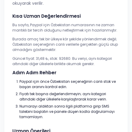
okuyarak verilir.
Kısa Uzman Değerlendirmesi
Bu sayfa, Paypal için Özbekistan numarasının ne zaman
mantıklı bir tercih olduğunu netleştirmek için hazırlanmıştır.
Burada amaç tek bir ülkeye kör şekilde yönlendirmek değil;
Özbekistan seçeneğinin canlı verilerle gerçekten güçlü olup
olmadığını göstermektir.
Güncel fiyat: 31,48 ₺, stok: 92680. Bu veriyi, aynı kategori
altındaki diğer ülkelerle birlikte okumak gerekir.
Adım Adım Rehber
Paypal için önce Özbekistan seçeneğinin canlı stok ve
başarı oranını kontrol edin.
Fiyatı tek başına değerlendirmeyin; aynı kategori
altındaki diğer ülkelerle karşılaştırarak karar verin.
Numarayı aldıktan sonra ilgili platforma girip SMS
talebini başlatın ve panele düşen kodla doğrulamayı
tamamlayın.
Uzman Önerileri