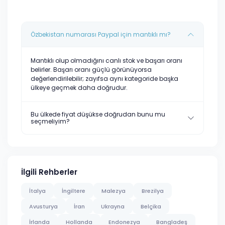
Özbekistan numarası Paypal için mantıklı mı?
Mantıklı olup olmadığını canlı stok ve başarı oranı
belirler. Başarı oranı güçlü görünüyorsa
değerlendirilebilir; zayıfsa aynı kategoride başka
ülkeye geçmek daha doğrudur.
Bu ülkede fiyat düşükse doğrudan bunu mu
seçmeliyim?
İlgili Rehberler
İtalya
İngiltere
Malezya
Brezilya
Avusturya
İran
Ukrayna
Belçika
İrlanda
Hollanda
Endonezya
Bangladeş