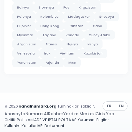
Bolivya
Slovenya
Fas
Kırgızistan
Polonya
Kolombiya
Madagaskar
Etiyopya
Filipinler
Hong Kong
Pakistan
Gana
Myanmar
Tayland
Kanada
Güney Afrika
Afganistan
Fransa
Nijerya
Kenya
Venezuela
Irak
Vietnam
Kazakistan
Yunanistan
Arjantin
Mısır
© 2026
sanalnumara.org
Tum haklari saklidir.
TR
EN
Anasayfa
Numara Al
Rehber
Yardim Merkezi
Giris Yap
Gizlilik Politikası
İADE VE İPTAL POLİTİKASI
Kurumsal Bilgiler
Kullanim Kosullari
API Dokumani