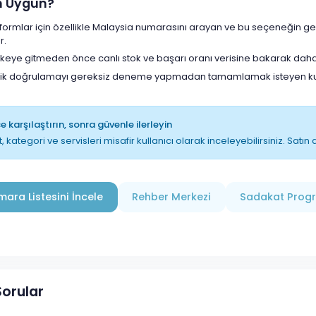
in Uygun?
tformlar için özellikle Malaysia numarasını arayan ve bu seçeneğin g
r.
lkeye gitmeden önce canlı stok ve başarı oranı verisine bakarak daha
lik doğrulamayı gereksiz deneme yapmadan tamamlamak isteyen kull
 karşılaştırın, sonra güvenle ilerleyin
t, kategori ve servisleri misafir kullanıcı olarak inceleyebilirsiniz. Sat
ara Listesini İncele
Rehber Merkezi
Sadakat Prog
Sorular