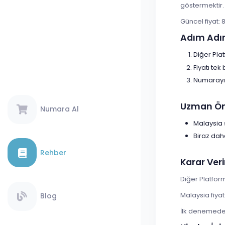
göstermektir.
Güncel fiyat: 
Adım Adı
Diğer Pla
Fiyatı tek
Numarayı 
Uzman Öne
Numara Al
Malaysia 
Biraz dah
Rehber
Karar Veri
Diğer Platfor
Malaysia fiya
Blog
İlk denemede s