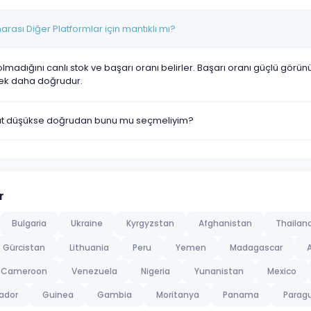
rası Diğer Platformlar için mantıklı mı?
olmadığını canlı stok ve başarı oranı belirler. Başarı oranı güçlü görü
ek daha doğrudur.
yat düşükse doğrudan bunu mu seçmeliyim?
r
Bulgaria
Ukraine
Kyrgyzstan
Afghanistan
Thailan
Gürcistan
Lithuania
Peru
Yemen
Madagascar
A
Cameroon
Venezuela
Nigeria
Yunanistan
Mexico
ador
Guinea
Gambia
Moritanya
Panama
Parag