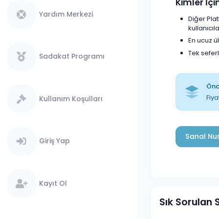
Kimler İç
Yardım Merkezi
Diğer Pla
kullanıcıla
En ucuz ü
Tek sefer
Sadakat Programı
Önce
Fiya
Kullanım Koşulları
Sanal Num
Giriş Yap
Kayıt Ol
Sık Sorulan 