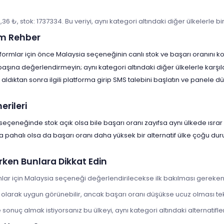
8,36 ₺, stok: 1737334. Bu veriyi, aynı kategori altındaki diğer ülkelerle b
m Rehber
tformlar için önce Malaysia seçeneğinin canlı stok ve başarı oranını ko
 başına değerlendirmeyin; aynı kategori altındaki diğer ülkelerle karşıl
aldıktan sonra ilgili platforma girip SMS talebini başlatın ve panele
rileri
seçeneğinde stok açık olsa bile başarı oranı zayıfsa aynı ülkede ısrar 
a pahalı olsa da başarı oranı daha yüksek bir alternatif ülke çoğu d
rken Bunlara Dikkat Edin
mlar için Malaysia seçeneği değerlendirilecekse ilk bakılması gereken 
t olarak uygun görünebilir, ancak başarı oranı düşükse ucuz olması te
onuç almak istiyorsanız bu ülkeyi, aynı kategori altındaki alternatiflerl