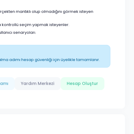
erçekten mantıklı olup olmadığını görmek isteyen
 kontrollü seçim yapmak isteyenler.
anıcı senaryoları.
ın alma adımı hesap güvenliği için üyelikle tamamlanır.
ramı
Yardım Merkezi
Hesap Oluştur