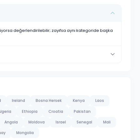
nüyorsa değerlendirilebilir; zayıfsa aynı kategoride başka
d
Ireland
Bosna Hersek
Kenya
Laos
lgeria
Ethiopia
Croatia
Pakistan
Angola
Moldova
Israel
Senegal
Mali
uay
Mongolia