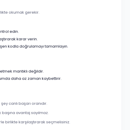
irlikte okumak gerekir.
ntrol edin.
aştırarak karar verin.
 düşen kodla doğrulamayı tamamlayın.
etmek mantıklı değildir.
urumda daha az zaman kaybettirir.
şey canlı başarı oranıdır.
k başına avantaj sayılmaz.
e birlikte karşılaştırarak seçmelisiniz.