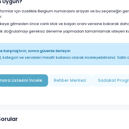
in Uygun?
tformlar için özellikle Belgium numarasını arayan ve bu seçeneğin ge
r.
lkeye gitmeden önce canlı stok ve başarı oranı verisine bakarak daha
lik doğrulamayı gereksiz deneme yapmadan tamamlamak isteyen kull
 karşılaştırın, sonra güvenle ilerleyin
t, kategori ve servisleri misafir kullanıcı olarak inceleyebilirsiniz. Sat
ara Listesini İncele
Rehber Merkezi
Sadakat Prog
Sorular