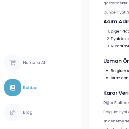
göstermektir.
Güncel fiyat: 
Adım Adı
Diğer Pla
Fiyatı tek
Numarayı 
Uzman Öne
Numara Al
Belgium s
Biraz dah
Rehber
Karar Veri
Diğer Platfor
Belgium fiyat
Blog
İlk denemede s