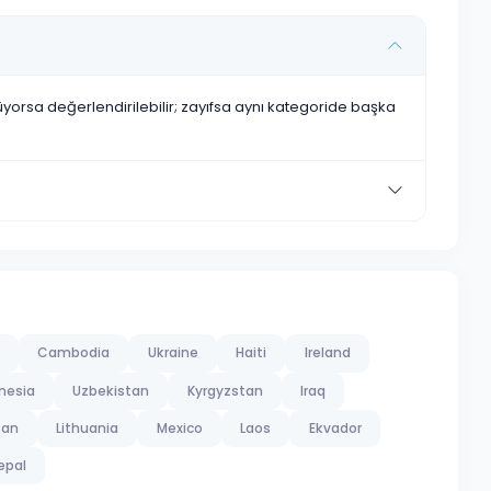
nüyorsa değerlendirilebilir; zayıfsa aynı kategoride başka
Cambodia
Ukraine
Haiti
Ireland
nesia
Uzbekistan
Kyrgyzstan
Iraq
tan
Lithuania
Mexico
Laos
Ekvador
epal