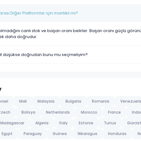
ası Diğer Platformlar için mantıklı mı?
olmadığını canlı stok ve başarı oranı belirler. Başarı oranı güçlü görü
ek daha doğrudur.
yat düşükse doğrudan bunu mu seçmeliyim?
r
srael
Mali
Malaysia
Bulgaria
Romania
Venezuela
Czech
Bolivya
Netherlands
Morocco
France
Indo
Madagascar
Algeria
Italy
Estonia
Tunus
Gürcis
Egypt
Paraguay
Guinea
Nikaragua
Honduras
N