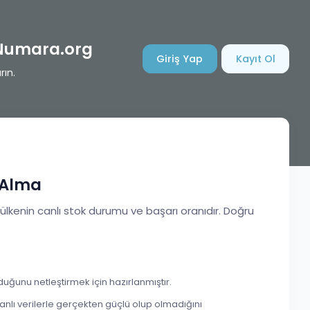
lNumara.org
Giriş Yap
Kayıt Ol
rın.
 Alma
 ülkenin canlı stok durumu ve başarı oranıdır. Doğru
duğunu netleştirmek için hazırlanmıştır.
nlı verilerle gerçekten güçlü olup olmadığını