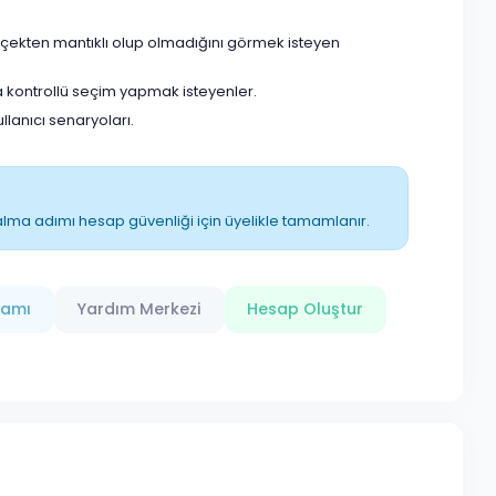
rçekten mantıklı olup olmadığını görmek isteyen
 kontrollü seçim yapmak isteyenler.
anıcı senaryoları.
ın alma adımı hesap güvenliği için üyelikle tamamlanır.
ramı
Yardım Merkezi
Hesap Oluştur