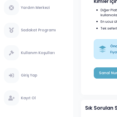
Kimler İç
Yardım Merkezi
Diğer Pla
kullanıcıla
En ucuz ü
Tek sefer
Sadakat Programı
Önce
Fiya
Kullanım Koşulları
Sanal Num
Giriş Yap
Kayıt Ol
Sık Sorulan 