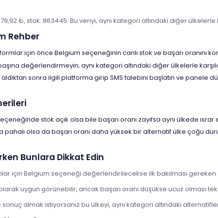
379,92 ₺, stok: 863445. Bu veriyi, aynı kategori altındaki diğer ülkelerle
m Rehber
tformlar için önce Belgium seçeneğinin canlı stok ve başarı oranını kon
 başına değerlendirmeyin; aynı kategori altındaki diğer ülkelerle karşıl
aldıktan sonra ilgili platforma girip SMS talebini başlatın ve panele
rileri
eçeneğinde stok açık olsa bile başarı oranı zayıfsa aynı ülkede ısrar e
a pahalı olsa da başarı oranı daha yüksek bir alternatif ülke çoğu d
rken Bunlara Dikkat Edin
mlar için Belgium seçeneği değerlendirilecekse ilk bakılması gereken ş
 olarak uygun görünebilir, ancak başarı oranı düşükse ucuz olması tek
onuç almak istiyorsanız bu ülkeyi, aynı kategori altındaki alternatiflerl