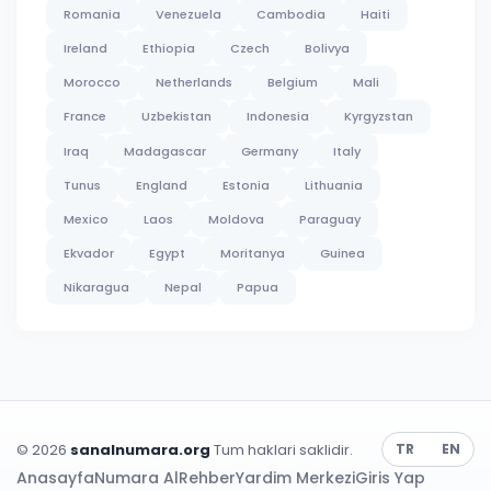
Romania
Venezuela
Cambodia
Haiti
Ireland
Ethiopia
Czech
Bolivya
Morocco
Netherlands
Belgium
Mali
France
Uzbekistan
Indonesia
Kyrgyzstan
Iraq
Madagascar
Germany
Italy
Tunus
England
Estonia
Lithuania
Mexico
Laos
Moldova
Paraguay
Ekvador
Egypt
Moritanya
Guinea
Nikaragua
Nepal
Papua
© 2026
sanalnumara.org
Tum haklari saklidir.
TR
EN
Anasayfa
Numara Al
Rehber
Yardim Merkezi
Giris Yap