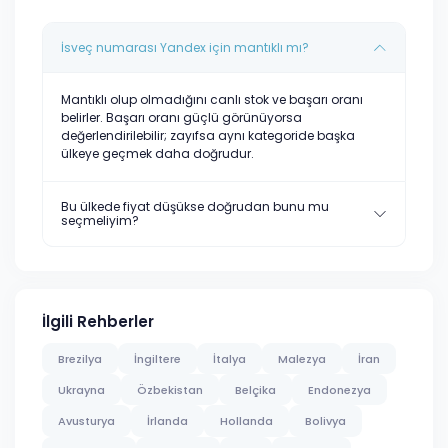
İsveç numarası Yandex için mantıklı mı?
Mantıklı olup olmadığını canlı stok ve başarı oranı
belirler. Başarı oranı güçlü görünüyorsa
değerlendirilebilir; zayıfsa aynı kategoride başka
ülkeye geçmek daha doğrudur.
Bu ülkede fiyat düşükse doğrudan bunu mu
seçmeliyim?
İlgili Rehberler
Brezilya
İngiltere
İtalya
Malezya
İran
Ukrayna
Özbekistan
Belçika
Endonezya
Avusturya
İrlanda
Hollanda
Bolivya