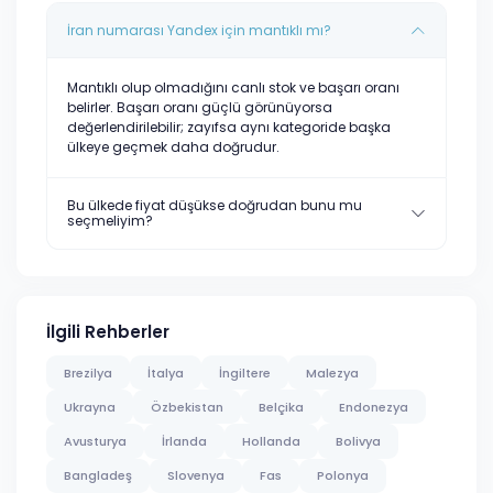
İran numarası Yandex için mantıklı mı?
Mantıklı olup olmadığını canlı stok ve başarı oranı
belirler. Başarı oranı güçlü görünüyorsa
değerlendirilebilir; zayıfsa aynı kategoride başka
ülkeye geçmek daha doğrudur.
Bu ülkede fiyat düşükse doğrudan bunu mu
seçmeliyim?
İlgili Rehberler
Brezilya
İtalya
İngiltere
Malezya
Ukrayna
Özbekistan
Belçika
Endonezya
Avusturya
İrlanda
Hollanda
Bolivya
Bangladeş
Slovenya
Fas
Polonya