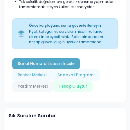
Tek seferlik doğrulamayı gereksiz deneme yapmadan
tamamlamak isteyen kullanıcı senaryoları.
Önce karşılaştırın, sonra güvenle ilerleyin
Fiyat, kategori ve servisleri misafir kullanıcı
olarak inceleyebilirsiniz. Satın alma adımı
hesap güvenliği için üyelikle tamamlanır.
Sanal Numara Listesini İncele
Rehber Merkezi
Sadakat Programı
Yardım Merkezi
Hesap Oluştur
Sık Sorulan Sorular