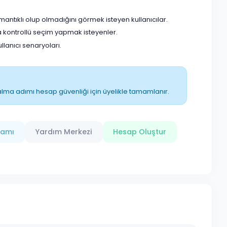
tıklı olup olmadığını görmek isteyen kullanıcılar.
 kontrollü seçim yapmak isteyenler.
anıcı senaryoları.
ın alma adımı hesap güvenliği için üyelikle tamamlanır.
ramı
Yardım Merkezi
Hesap Oluştur