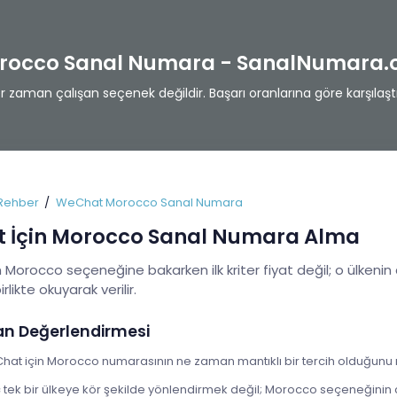
occo Sanal Numara - SanalNumara.
zaman çalışan seçenek değildir. Başarı oranlarına göre karşılaştı
Rehber
WeChat Morocco Sanal Numara
 İçin Morocco Sanal Numara Alma
Morocco seçeneğine bakarken ilk kriter fiyat değil; o ülkenin 
birlikte okuyarak verilir.
an Değerlendirmesi
hat için Morocco numarasının ne zaman mantıklı bir tercih olduğunu ne
ek bir ülkeye kör şekilde yönlendirmek değil; Morocco seçeneğinin ca