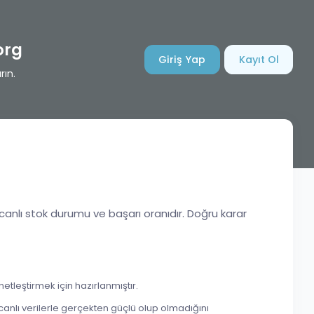
org
Giriş Yap
Kayıt Ol
rın.
canlı stok durumu ve başarı oranıdır. Doğru karar
tleştirmek için hazırlanmıştır.
nlı verilerle gerçekten güçlü olup olmadığını