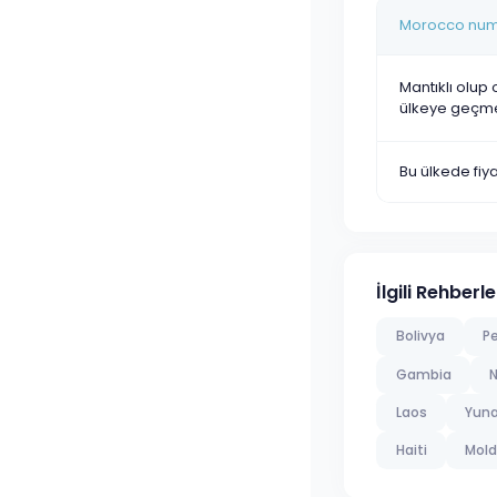
Morocco numa
Mantıklı olup 
ülkeye geçm
Bu ülkede fi
İlgili Rehberle
Bolivya
P
Gambia
N
Laos
Yuna
Haiti
Mol