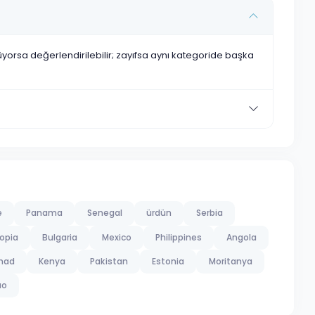
nüyorsa değerlendirilebilir; zayıfsa aynı kategoride başka
e
Panama
Senegal
ürdün
Serbia
iopia
Bulgaria
Mexico
Philippines
Angola
had
Kenya
Pakistan
Estonia
Moritanya
ao