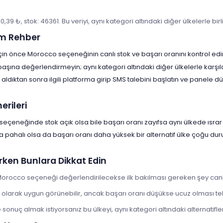
30,39 ₺, stok: 46361. Bu veriyi, aynı kategori altındaki diğer ülkelerle bi
m Rehber
in önce Morocco seçeneğinin canlı stok ve başarı oranını kontrol edi
 başına değerlendirmeyin; aynı kategori altındaki diğer ülkelerle karşıl
aldıktan sonra ilgili platforma girip SMS talebini başlatın ve panele
rileri
eçeneğinde stok açık olsa bile başarı oranı zayıfsa aynı ülkede ısrar 
a pahalı olsa da başarı oranı daha yüksek bir alternatif ülke çoğu d
rken Bunlara Dikkat Edin
orocco seçeneği değerlendirilecekse ilk bakılması gereken şey canlı
 olarak uygun görünebilir, ancak başarı oranı düşükse ucuz olması te
onuç almak istiyorsanız bu ülkeyi, aynı kategori altındaki alternatiflerl