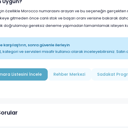
in Uygun?
in özellikle Morocco numarasını arayan ve bu seçeneğin gerçekten man
lkeye gitmeden önce canlı stok ve başarı oranı verisine bakarak daha
lik doğrulamayı gereksiz deneme yapmadan tamamlamak isteyen kull
 karşılaştırın, sonra güvenle ilerleyin
t, kategori ve servisleri misafir kullanıcı olarak inceleyebilirsiniz. Sat
ara Listesini İncele
Rehber Merkezi
Sadakat Prog
Sorular