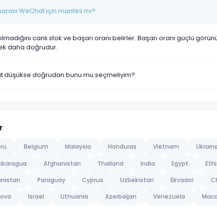
rası WeChat için mantıklı mı?
olmadığını canlı stok ve başarı oranı belirler. Başarı oranı güçlü görü
ek daha doğrudur.
yat düşükse doğrudan bunu mu seçmeliyim?
r
eru
Belgium
Malaysia
Honduras
Vietnam
Ukrain
ikaragua
Afghanistan
Thailand
India
Egypt
Eth
nistan
Paraguay
Cyprus
Uzbekistan
Ekvador
C
dova
Israel
Lithuania
Azerbaijan
Venezuela
Mac