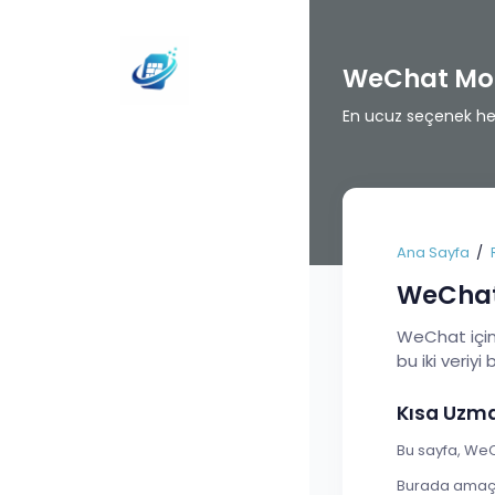
WeChat Mor
En ucuz seçenek her 
Ana Sayfa
WeChat
WeChat için 
bu iki veriyi 
Kısa Uzm
Bu sayfa, WeC
Burada amaç t