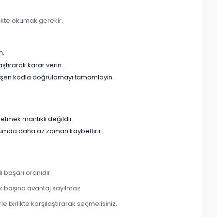
rlikte okumak gerekir.
n.
aştırarak karar verin.
 düşen kodla doğrulamayı tamamlayın.
etmek mantıklı değildir.
urumda daha az zaman kaybettirir.
 başarı oranıdır.
k başına avantaj sayılmaz.
e birlikte karşılaştırarak seçmelisiniz.