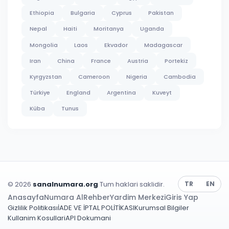
Ethiopia
Bulgaria
Cyprus
Pakistan
Nepal
Haiti
Moritanya
Uganda
Mongolia
Laos
Ekvador
Madagascar
Iran
China
France
Austria
Portekiz
Kyrgyzstan
Cameroon
Nigeria
Cambodia
Türkiye
England
Argentina
Kuveyt
Küba
Tunus
© 2026
sanalnumara.org
Tum haklari saklidir.
TR
EN
Anasayfa
Numara Al
Rehber
Yardim Merkezi
Giris Yap
Gizlilik Politikası
İADE VE İPTAL POLİTİKASI
Kurumsal Bilgiler
Kullanim Kosullari
API Dokumani