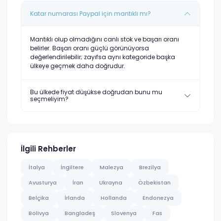
Katar numarası Paypal için mantıklı mı?
Mantıklı olup olmadığını canlı stok ve başarı oranı
belirler. Başarı oranı güçlü görünüyorsa
değerlendirilebilir; zayıfsa aynı kategoride başka
ülkeye geçmek daha doğrudur.
Bu ülkede fiyat düşükse doğrudan bunu mu
seçmeliyim?
İlgili Rehberler
İtalya
İngiltere
Malezya
Brezilya
Avusturya
İran
Ukrayna
Özbekistan
Belçika
İrlanda
Hollanda
Endonezya
Bolivya
Bangladeş
Slovenya
Fas