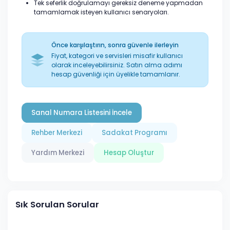
Tek seferlik doğrulamayı gereksiz deneme yapmadan
tamamlamak isteyen kullanıcı senaryoları.
Önce karşılaştırın, sonra güvenle ilerleyin
Fiyat, kategori ve servisleri misafir kullanıcı
olarak inceleyebilirsiniz. Satın alma adımı
hesap güvenliği için üyelikle tamamlanır.
Sanal Numara Listesini İncele
Rehber Merkezi
Sadakat Programı
Yardım Merkezi
Hesap Oluştur
Sık Sorulan Sorular