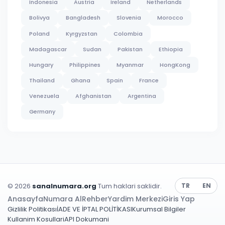
Indonesia
Austria
Ireland
Netherlands
Bolivya
Bangladesh
Slovenia
Morocco
Poland
Kyrgyzstan
Colombia
Madagascar
Sudan
Pakistan
Ethiopia
Hungary
Philippines
Myanmar
HongKong
Thailand
Ghana
Spain
France
Venezuela
Afghanistan
Argentina
Germany
© 2026
sanalnumara.org
Tum haklari saklidir.
TR
EN
Anasayfa
Numara Al
Rehber
Yardim Merkezi
Giris Yap
Gizlilik Politikası
İADE VE İPTAL POLİTİKASI
Kurumsal Bilgiler
Kullanim Kosullari
API Dokumani