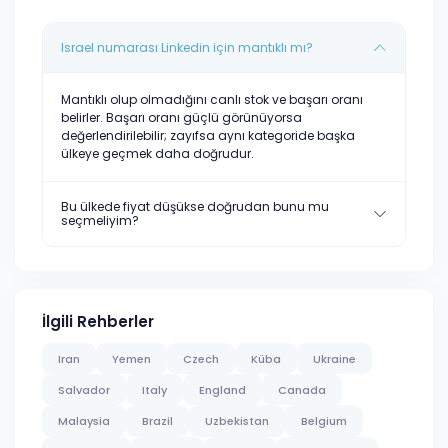
Israel numarası Linkedin için mantıklı mı?
Mantıklı olup olmadığını canlı stok ve başarı oranı
belirler. Başarı oranı güçlü görünüyorsa
değerlendirilebilir; zayıfsa aynı kategoride başka
ülkeye geçmek daha doğrudur.
Bu ülkede fiyat düşükse doğrudan bunu mu
seçmeliyim?
İlgili Rehberler
Iran
Yemen
Czech
Küba
Ukraine
Salvador
Italy
England
Canada
Malaysia
Brazil
Uzbekistan
Belgium