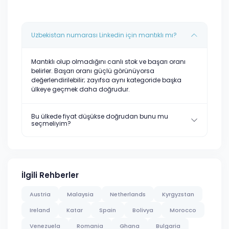
Uzbekistan numarası Linkedin için mantıklı mı?
Mantıklı olup olmadığını canlı stok ve başarı oranı
belirler. Başarı oranı güçlü görünüyorsa
değerlendirilebilir; zayıfsa aynı kategoride başka
ülkeye geçmek daha doğrudur.
Bu ülkede fiyat düşükse doğrudan bunu mu
seçmeliyim?
İlgili Rehberler
Austria
Malaysia
Netherlands
Kyrgyzstan
Ireland
Katar
Spain
Bolivya
Morocco
Venezuela
Romania
Ghana
Bulgaria