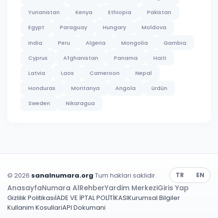
Yunanistan
Kenya
Ethiopia
Pakistan
Egypt
Paraguay
Hungary
Moldova
India
Peru
Algeria
Mongolia
Gambia
Cyprus
Afghanistan
Panama
Haiti
Latvia
Laos
Cameroon
Nepal
Honduras
Moritanya
Angola
ürdün
Sweden
Nikaragua
© 2026
sanalnumara.org
Tum haklari saklidir.
TR
EN
Anasayfa
Numara Al
Rehber
Yardim Merkezi
Giris Yap
Gizlilik Politikası
İADE VE İPTAL POLİTİKASI
Kurumsal Bilgiler
Kullanim Kosullari
API Dokumani