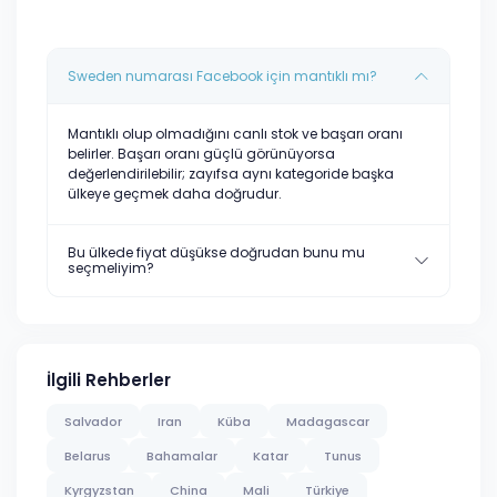
Sweden numarası Facebook için mantıklı mı?
Mantıklı olup olmadığını canlı stok ve başarı oranı
belirler. Başarı oranı güçlü görünüyorsa
değerlendirilebilir; zayıfsa aynı kategoride başka
ülkeye geçmek daha doğrudur.
Bu ülkede fiyat düşükse doğrudan bunu mu
seçmeliyim?
İlgili Rehberler
Salvador
Iran
Küba
Madagascar
Belarus
Bahamalar
Katar
Tunus
Kyrgyzstan
China
Mali
Türkiye