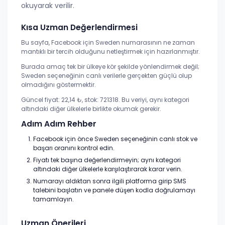
okuyarak verilir.
Kısa Uzman Değerlendirmesi
Bu sayfa, Facebook için Sweden numarasının ne zaman
mantıklı bir tercih olduğunu netleştirmek için hazırlanmıştır.
Burada amaç tek bir ülkeye kör şekilde yönlendirmek değil;
Sweden seçeneğinin canlı verilerle gerçekten güçlü olup
olmadığını göstermektir.
Güncel fiyat: 22,14 ₺, stok: 721318. Bu veriyi, aynı kategori
altındaki diğer ülkelerle birlikte okumak gerekir.
Adım Adım Rehber
Facebook için önce Sweden seçeneğinin canlı stok ve
başarı oranını kontrol edin.
Fiyatı tek başına değerlendirmeyin; aynı kategori
altındaki diğer ülkelerle karşılaştırarak karar verin.
Numarayı aldıktan sonra ilgili platforma girip SMS
talebini başlatın ve panele düşen kodla doğrulamayı
tamamlayın.
Uzman Önerileri