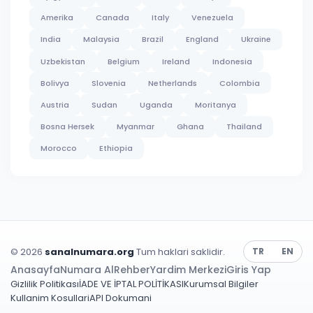
Amerika
Canada
Italy
Venezuela
India
Malaysia
Brazil
England
Ukraine
Uzbekistan
Belgium
Ireland
Indonesia
Bolivya
Slovenia
Netherlands
Colombia
Austria
Sudan
Uganda
Moritanya
Bosna Hersek
Myanmar
Ghana
Thailand
Morocco
Ethiopia
© 2026
sanalnumara.org
Tum haklari saklidir.
TR
EN
Anasayfa
Numara Al
Rehber
Yardim Merkezi
Giris Yap
Gizlilik Politikası
İADE VE İPTAL POLİTİKASI
Kurumsal Bilgiler
Kullanim Kosullari
API Dokumani