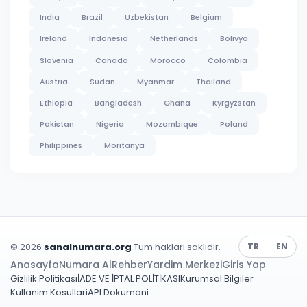
India
Brazil
Uzbekistan
Belgium
Ireland
Indonesia
Netherlands
Bolivya
Slovenia
Canada
Morocco
Colombia
Austria
Sudan
Myanmar
Thailand
Ethiopia
Bangladesh
Ghana
Kyrgyzstan
Pakistan
Nigeria
Mozambique
Poland
Philippines
Moritanya
© 2026
sanalnumara.org
Tum haklari saklidir.
TR
EN
Anasayfa
Numara Al
Rehber
Yardim Merkezi
Giris Yap
Gizlilik Politikası
İADE VE İPTAL POLİTİKASI
Kurumsal Bilgiler
Kullanim Kosullari
API Dokumani