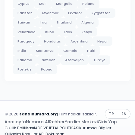
Cyprus
Mali
Mongolia
Poland
Pakistan
Myanmar
Ekvador
Kyrgyzstan
Taiwan
Iraq
Thailand
Algeria
Venezuela
Küba
Laos
Kenya
Paraguay
Honduras
Argentina
Nepal
India
Moritanya
Gambia
Haiti
Panama
Sweden
Azerbaijan
Türkiye
Portekiz
Papua
© 2026
sanalnumara.org
Tum haklari saklidir.
TR
EN
Anasayfa
Numara Al
Rehber
Yardim Merkezi
Giris Yap
Gizlilik Politikası
İADE VE İPTAL POLİTİKASI
Kurumsal Bilgiler
Kullanim Kosullari
API Dokumani