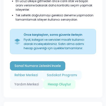
En ucuz ülkeye gitmeden önce canlı stok ve başarı
oranı verisine bakarak daha kontrollü seçim yapmak
isteyenler.
Tek seferlik doğrulamayı gereksiz deneme yapmadan
tamamlamak isteyen kullanıcı senaryoları.
Önce karşılaştırın, sonra güvenle ilerleyin
Fiyat, kategori ve servisleri misafir kullanıcı
olarak inceleyebilirsiniz. Satın alma adımı
hesap güvenliği için üyelikle tamamlanır.
Sanal Numara Listesini İncele
Rehber Merkezi
Sadakat Programı
Yardım Merkezi
Hesap Oluştur