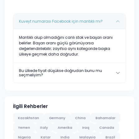
Kuveyt numarası Facebook için mantıklı mı?
Mantıklı olup olmadığını canlı stok ve başarı oranı
belirler. Başarı oranı güçlü görünüyorsa
değerlendirilebilir; zayıfsa aynı kategoride başka
ülkeye geçmek daha doğrudur.
Bu ülkede fiyat düşükse doğrudan bunu mu
seçmeliyim?
İlgili Rehberler
Kazakhstan
Germany
China
Bahamalar
Yemen
Italy
Amerika
Iraq
Canada
Nigeria
Katar
India
Malaysia
Brazil