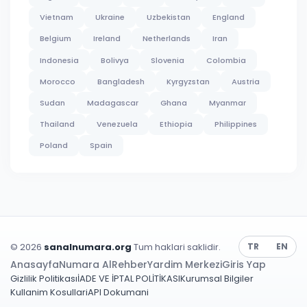
Vietnam
Ukraine
Uzbekistan
England
Belgium
Ireland
Netherlands
Iran
Indonesia
Bolivya
Slovenia
Colombia
Morocco
Bangladesh
Kyrgyzstan
Austria
Sudan
Madagascar
Ghana
Myanmar
Thailand
Venezuela
Ethiopia
Philippines
Poland
Spain
© 2026
sanalnumara.org
Tum haklari saklidir.
TR
EN
Anasayfa
Numara Al
Rehber
Yardim Merkezi
Giris Yap
Gizlilik Politikası
İADE VE İPTAL POLİTİKASI
Kurumsal Bilgiler
Kullanim Kosullari
API Dokumani