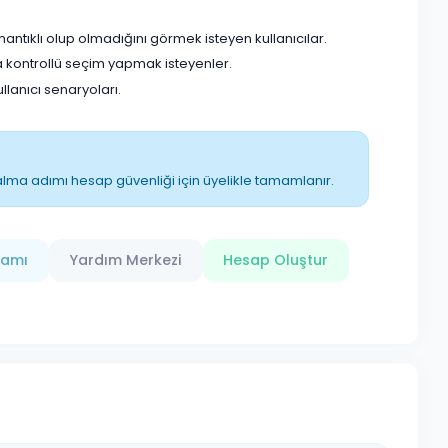
tıklı olup olmadığını görmek isteyen kullanıcılar.
 kontrollü seçim yapmak isteyenler.
anıcı senaryoları.
ın alma adımı hesap güvenliği için üyelikle tamamlanır.
ramı
Yardım Merkezi
Hesap Oluştur