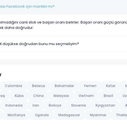
sı Facebook için mantıklı mı?
olmadığını canlı stok ve başarı oranı belirler. Başarı oranı güçlü görü
ek daha doğrudur.
yat düşükse doğrudan bunu mu seçmeliyim?
r
Colombia
Belarus
Bahamalar
Yemen
Katar
M
raq
Küba
China
Malaysia
Vietnam
Brazil
Uz
Indonesia
Iran
Bolivya
Slovenia
Kyrgyzstan
A
Moritanya
Uganda
Madagascar
Myanmar
Thail