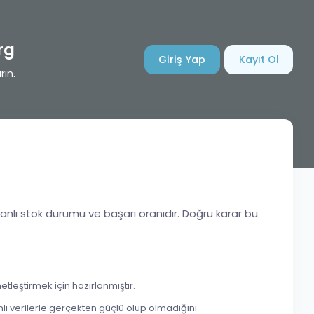
rg
Giriş Yap
Kayıt Ol
rın.
canlı stok durumu ve başarı oranıdır. Doğru karar bu
leştirmek için hazırlanmıştır.
ı verilerle gerçekten güçlü olup olmadığını