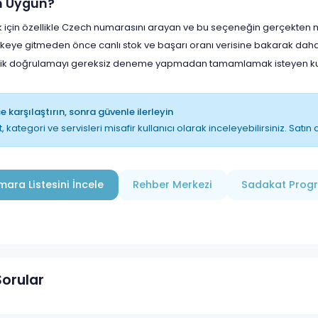
in Uygun?
için özellikle Czech numarasını arayan ve bu seçeneğin gerçekten man
lkeye gitmeden önce canlı stok ve başarı oranı verisine bakarak daha
lik doğrulamayı gereksiz deneme yapmadan tamamlamak isteyen kull
 karşılaştırın, sonra güvenle ilerleyin
t, kategori ve servisleri misafir kullanıcı olarak inceleyebilirsiniz. Sat
ara Listesini İncele
Rehber Merkezi
Sadakat Prog
Sorular