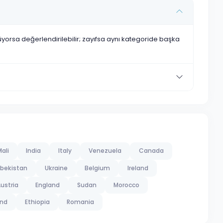
nüyorsa değerlendirilebilir; zayıfsa aynı kategoride başka
ali
India
Italy
Venezuela
Canada
bekistan
Ukraine
Belgium
Ireland
ustria
England
Sudan
Morocco
and
Ethiopia
Romania