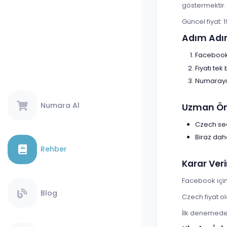
göstermektir.
Güncel fiyat: 
Adım Adı
Facebook 
Fiyatı tek
Numarayı 
Numara Al
Uzman Öne
Czech seç
Biraz dah
Rehber
Karar Veri
Facebook için
Blog
Czech fiyat o
İlk denemede s