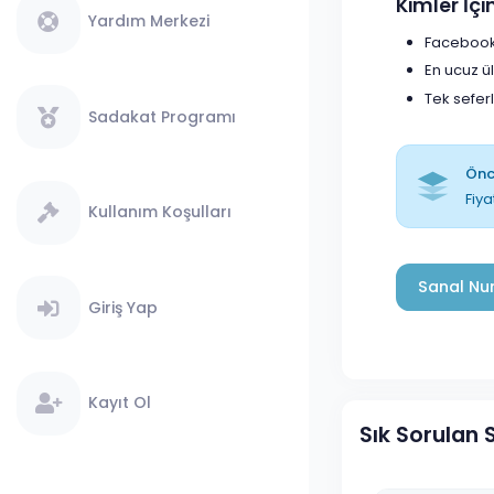
Kimler İç
Yardım Merkezi
Facebook 
En ucuz ü
Tek sefer
Sadakat Programı
Önce
Fiya
Kullanım Koşulları
Sanal Num
Giriş Yap
Kayıt Ol
Sık Sorulan 