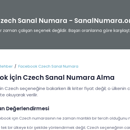
zech Sanal Numara - SanalNumara.o
zaman çalışan seçenek değildir. Başarı oranlarına göre karşılaştı
Rehber
Facebook Czech Sanal Numara
ok İçin Czech Sanal Numara Alma
n Czech seçeneğine bakarken ilk kriter fiyat değil; o ülkenin 
ikte okuyarak verilir.
an Değerlendirmesi
ebook için Czech numarasının ne zaman mantıklı bir tercih olduğunu net
ek bir ülkeye kör şekilde yönlendirmek değil; Czech seçeneğinin canl