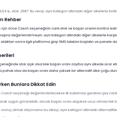
19,54 ₺, stok: 2987. Bu veriyi, aynı kategori altındaki diğer ülkelerle bir
m Rehber
için önce Czech seçeneğinin canlı stok ve başarı oranını kontrol edin
 başına değerlendirmeyin; aynı kategori altındaki diğer ülkelerle karşıl
aldıktan sonra ilgili platforma girip SMS talebini başlatın ve panele
rileri
eneğinde stok açık olsa bile başarı oranı zayıfsa aynı ülkede ısrar et
a pahalı olsa da başarı oranı daha yüksek bir alternatif ülke çoğu d
rken Bunlara Dikkat Edin
 Czech seçeneği değerlendirilecekse ilk bakılması gereken şey canlı 
larak uygun görünebilir, ancak başarı oranı düşükse ucuz olması tek 
onuç almak istiyorsanız bu ülkeyi, aynı kategori altındaki alternatiflerl