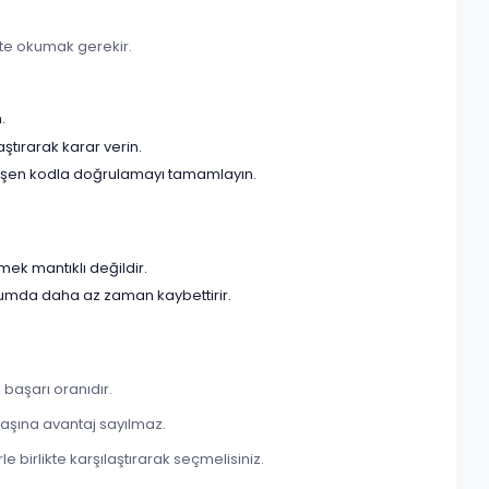
likte okumak gerekir.
.
aştırarak karar verin.
 düşen kodla doğrulamayı tamamlayın.
mek mantıklı değildir.
urumda daha az zaman kaybettirir.
başarı oranıdır.
başına avantaj sayılmaz.
e birlikte karşılaştırarak seçmelisiniz.