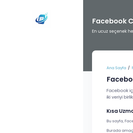
Facebook C
En ucuz seçenek her 
Ana Sayfa
Facebo
Facebook içi
iki veriyi birl
Kısa Uzm
Bu sayfa, Fac
Burada amaç t