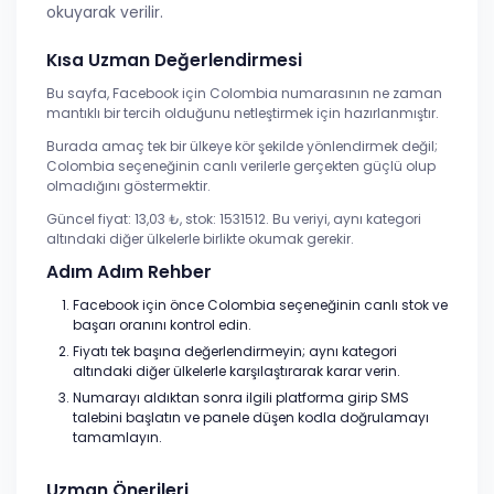
okuyarak verilir.
Kısa Uzman Değerlendirmesi
Bu sayfa, Facebook için Colombia numarasının ne zaman
mantıklı bir tercih olduğunu netleştirmek için hazırlanmıştır.
Burada amaç tek bir ülkeye kör şekilde yönlendirmek değil;
Colombia seçeneğinin canlı verilerle gerçekten güçlü olup
olmadığını göstermektir.
Güncel fiyat: 13,03 ₺, stok: 1531512. Bu veriyi, aynı kategori
altındaki diğer ülkelerle birlikte okumak gerekir.
Adım Adım Rehber
Facebook için önce Colombia seçeneğinin canlı stok ve
başarı oranını kontrol edin.
Fiyatı tek başına değerlendirmeyin; aynı kategori
altındaki diğer ülkelerle karşılaştırarak karar verin.
Numarayı aldıktan sonra ilgili platforma girip SMS
talebini başlatın ve panele düşen kodla doğrulamayı
tamamlayın.
Uzman Önerileri