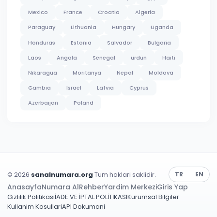
Mexico
France
Croatia
Algeria
Paraguay
Lithuania
Hungary
Uganda
Honduras
Estonia
Salvador
Bulgaria
Laos
Angola
Senegal
ürdün
Haiti
Nikaragua
Moritanya
Nepal
Moldova
Gambia
Israel
Latvia
Cyprus
Azerbaijan
Poland
© 2026
sanalnumara.org
Tum haklari saklidir.
TR
EN
Anasayfa
Numara Al
Rehber
Yardim Merkezi
Giris Yap
Gizlilik Politikası
İADE VE İPTAL POLİTİKASI
Kurumsal Bilgiler
Kullanim Kosullari
API Dokumani