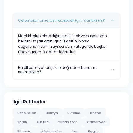
Colombia numarası Facebook için mantıklı mı?
Mantıklı olup olmadığını canlı stok ve başarı oranı
belirler. Başarı oranı güçlü görünüyorsa
değerlendirilebilir; zayıfsa aynı kategoride başka
ülkeye geçmek daha doğrudur.
Bu ülkede fiyat düşükse doğrudan bunu mu
seçmeliyim?
İlgili Rehberler
Uzbekistan
Bolivya
Ukraine
Ghana
Spain
Austria
Yunanistan
Cameroon
Ethiopia
Afghanistan
Iraq
Egypt