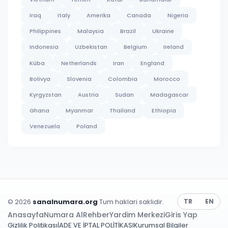
Iraq
Italy
Amerika
Canada
Nigeria
Philippines
Malaysia
Brazil
Ukraine
Indonesia
Uzbekistan
Belgium
Ireland
Küba
Netherlands
Iran
England
Bolivya
Slovenia
Colombia
Morocco
Kyrgyzstan
Austria
Sudan
Madagascar
Ghana
Myanmar
Thailand
Ethiopia
Venezuela
Poland
© 2026
sanalnumara.org
Tum haklari saklidir.
TR
EN
Anasayfa
Numara Al
Rehber
Yardim Merkezi
Giris Yap
Gizlilik Politikası
İADE VE İPTAL POLİTİKASI
Kurumsal Bilgiler