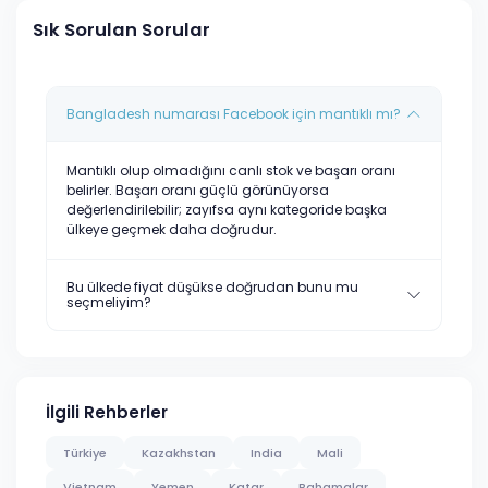
Sık Sorulan Sorular
Bangladesh numarası Facebook için mantıklı mı?
Mantıklı olup olmadığını canlı stok ve başarı oranı
belirler. Başarı oranı güçlü görünüyorsa
değerlendirilebilir; zayıfsa aynı kategoride başka
ülkeye geçmek daha doğrudur.
Bu ülkede fiyat düşükse doğrudan bunu mu
seçmeliyim?
İlgili Rehberler
Türkiye
Kazakhstan
India
Mali
Vietnam
Yemen
Katar
Bahamalar