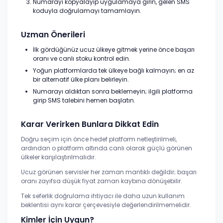
Numarayı kopyalayıp uygulamaya girin, gelen SMS
koduyla doğrulamayı tamamlayın.
Uzman Önerileri
İlk gördüğünüz ucuz ülkeye gitmek yerine önce başarı
oranı ve canlı stoku kontrol edin.
Yoğun platformlarda tek ülkeye bağlı kalmayın; en az
bir alternatif ülke planı belirleyin.
Numarayı aldıktan sonra beklemeyin; ilgili platforma
girip SMS talebini hemen başlatın.
Karar Verirken Bunlara Dikkat Edin
Doğru seçim için önce hedef platform netleştirilmeli,
ardından o platform altında canlı olarak güçlü görünen
ülkeler karşılaştırılmalıdır.
Ucuz görünen servisler her zaman mantıklı değildir; başarı
oranı zayıfsa düşük fiyat zaman kaybına dönüşebilir.
Tek seferlik doğrulama ihtiyacı ile daha uzun kullanım
beklentisi aynı karar çerçevesiyle değerlendirilmemelidir.
Kimler İçin Uygun?