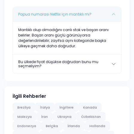
Papua numarası Netflix için mantıklı mı?
Mantıklı olup olmadığını canlı stok ve başarı oranı
belirler. Başarı oranı güçlü görünüyorsa
değerlendirilebilir; zayıfsa aynı kategoride başka
ülkeye geçmek daha doğrudur.
Bu ülkede fiyat düşükse doğrudan bunu mu
seçmeliyim?
İlgili Rehberler
Brezilya
İtalya
İngiltere
Kanada
Malezya
İran
Ukrayna
Özbekistan
Endonezya
Belçika
İrlanda
Hollanda