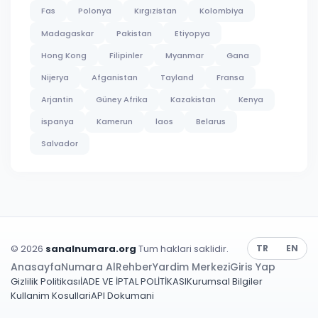
Fas
Polonya
Kırgızistan
Kolombiya
Madagaskar
Pakistan
Etiyopya
Hong Kong
Filipinler
Myanmar
Gana
Nijerya
Afganistan
Tayland
Fransa
Arjantin
Güney Afrika
Kazakistan
Kenya
ispanya
Kamerun
laos
Belarus
Salvador
© 2026
sanalnumara.org
Tum haklari saklidir.
TR
EN
Anasayfa
Numara Al
Rehber
Yardim Merkezi
Giris Yap
Gizlilik Politikası
İADE VE İPTAL POLİTİKASI
Kurumsal Bilgiler
Kullanim Kosullari
API Dokumani