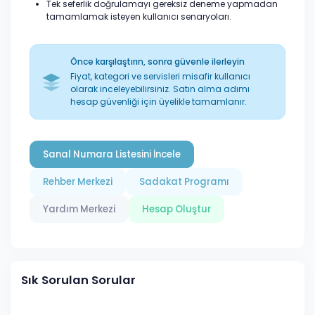
Tek seferlik doğrulamayı gereksiz deneme yapmadan
tamamlamak isteyen kullanıcı senaryoları.
Önce karşılaştırın, sonra güvenle ilerleyin
Fiyat, kategori ve servisleri misafir kullanıcı
olarak inceleyebilirsiniz. Satın alma adımı
hesap güvenliği için üyelikle tamamlanır.
Sanal Numara Listesini İncele
Rehber Merkezi
Sadakat Programı
Yardım Merkezi
Hesap Oluştur
Sık Sorulan Sorular