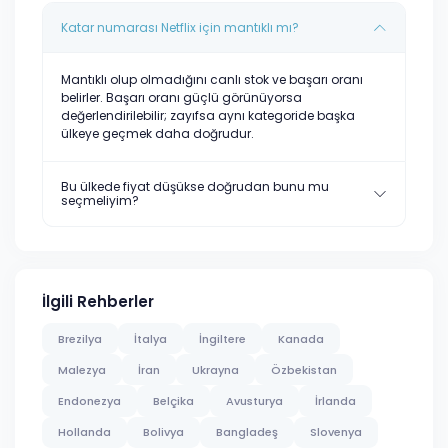
Katar numarası Netflix için mantıklı mı?
Mantıklı olup olmadığını canlı stok ve başarı oranı
belirler. Başarı oranı güçlü görünüyorsa
değerlendirilebilir; zayıfsa aynı kategoride başka
ülkeye geçmek daha doğrudur.
Bu ülkede fiyat düşükse doğrudan bunu mu
seçmeliyim?
İlgili Rehberler
Brezilya
İtalya
İngiltere
Kanada
Malezya
İran
Ukrayna
Özbekistan
Endonezya
Belçika
Avusturya
İrlanda
Hollanda
Bolivya
Bangladeş
Slovenya