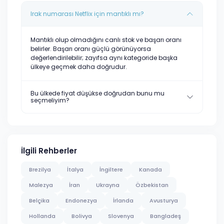
Irak numarası Netflix için mantıklı mı?
Mantıklı olup olmadığını canlı stok ve başarı oranı
belirler. Başarı oranı güçlü görünüyorsa
değerlendirilebilir; zayıfsa aynı kategoride başka
ülkeye geçmek daha doğrudur.
Bu ülkede fiyat düşükse doğrudan bunu mu
seçmeliyim?
İlgili Rehberler
Brezilya
İtalya
İngiltere
Kanada
Malezya
İran
Ukrayna
Özbekistan
Belçika
Endonezya
İrlanda
Avusturya
Hollanda
Bolivya
Slovenya
Bangladeş