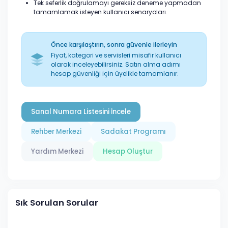
Tek seferlik doğrulamayı gereksiz deneme yapmadan
tamamlamak isteyen kullanıcı senaryoları.
Önce karşılaştırın, sonra güvenle ilerleyin
Fiyat, kategori ve servisleri misafir kullanıcı
olarak inceleyebilirsiniz. Satın alma adımı
hesap güvenliği için üyelikle tamamlanır.
Sanal Numara Listesini İncele
Rehber Merkezi
Sadakat Programı
Yardım Merkezi
Hesap Oluştur
Sık Sorulan Sorular