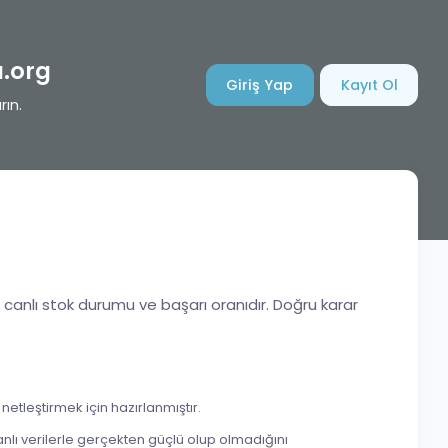
.org
Giriş Yap
Kayıt Ol
rın.
n canlı stok durumu ve başarı oranıdır. Doğru karar
etleştirmek için hazırlanmıştır.
nlı verilerle gerçekten güçlü olup olmadığını