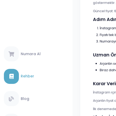
göstermektir.
Güncel fiyat: 
Adım Adı
İnstagram 
Fiyatı tek
Numarayı 
Numara Al
Uzman Öne
Arjantin s
Biraz dah
Rehber
Karar Veri
İnstagram içi
Blog
Arjantin fiya
İlk denemede s