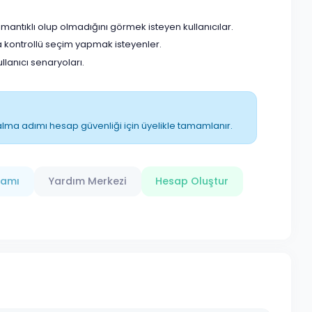
antıklı olup olmadığını görmek isteyen kullanıcılar.
 kontrollü seçim yapmak isteyenler.
anıcı senaryoları.
ın alma adımı hesap güvenliği için üyelikle tamamlanır.
ramı
Yardım Merkezi
Hesap Oluştur