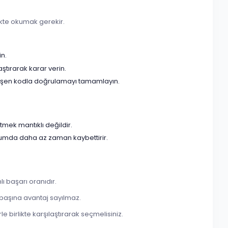
rlikte okumak gerekir.
in.
aştırarak karar verin.
 düşen kodla doğrulamayı tamamlayın.
tmek mantıklı değildir.
urumda daha az zaman kaybettirir.
ı başarı oranıdır.
 başına avantaj sayılmaz.
e birlikte karşılaştırarak seçmelisiniz.