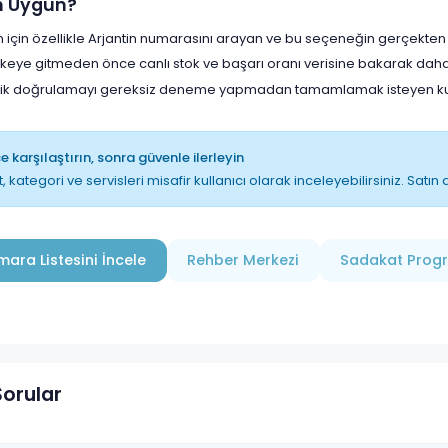
in Uygun?
 için özellikle Arjantin numarasını arayan ve bu seçeneğin gerçekten m
lkeye gitmeden önce canlı stok ve başarı oranı verisine bakarak daha
lik doğrulamayı gereksiz deneme yapmadan tamamlamak isteyen kull
 karşılaştırın, sonra güvenle ilerleyin
t, kategori ve servisleri misafir kullanıcı olarak inceleyebilirsiniz. Sat
ara Listesini İncele
Rehber Merkezi
Sadakat Prog
Sorular