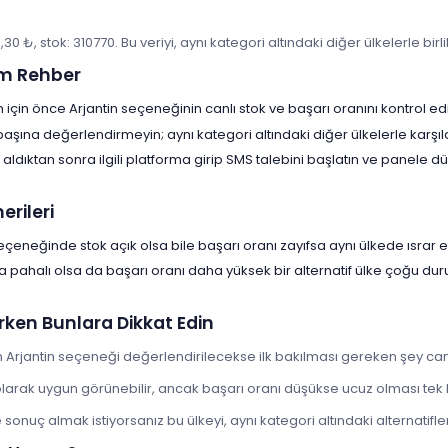
6,30 ₺, stok: 310770. Bu veriyi, aynı kategori altındaki diğer ülkelerle bi
m Rehber
için önce Arjantin seçeneğinin canlı stok ve başarı oranını kontrol ed
 başına değerlendirmeyin; aynı kategori altındaki diğer ülkelerle karşıl
aldıktan sonra ilgili platforma girip SMS talebini başlatın ve panele
rileri
eçeneğinde stok açık olsa bile başarı oranı zayıfsa aynı ülkede ısrar e
a pahalı olsa da başarı oranı daha yüksek bir alternatif ülke çoğu d
rken Bunlara Dikkat Edin
n Arjantin seçeneği değerlendirilecekse ilk bakılması gereken şey canl
t olarak uygun görünebilir, ancak başarı oranı düşükse ucuz olması tek
onuç almak istiyorsanız bu ülkeyi, aynı kategori altındaki alternatiflerl