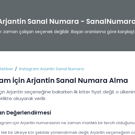
Arjantin Sanal Numara - SanalNumara
zaman çalışan seçenek değildir. Başarı oranlarına göre karşılaştı
Rehber
İnstagram Arjantin Sanal Numara
am İçin Arjantin Sanal Numara Alma
in Arjantin seçeneğine bakarken ilk kriter fiyat değil; o ülkeni
birlikte okuyarak verilir.
an Değerlendirmesi
agram için Arjantin numarasının ne zaman mantıklı bir tercih olduğunu n
ek bir ülkeye kör şekilde yönlendirmek değil; Arjantin seçeneğinin ca