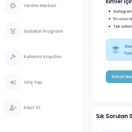
Kimler İç
Yardım Merkezi
İnstagram
En ucuz ü
Tek sefer
Sadakat Programı
Önce
Fiya
Kullanım Koşulları
Sanal Num
Giriş Yap
Kayıt Ol
Sık Sorulan 