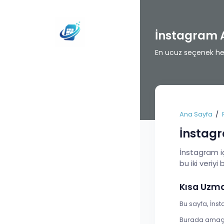
İnstagram 
En ucuz seçenek her 
Ana Sayfa
İnstagr
İnstagram iç
bu iki veriyi 
Kısa Uzm
Bu sayfa, İnst
Burada amaç t