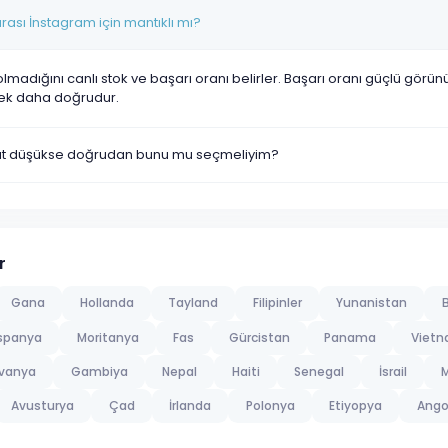
rası İnstagram için mantıklı mı?
olmadığını canlı stok ve başarı oranı belirler. Başarı oranı güçlü görü
ek daha doğrudur.
yat düşükse doğrudan bunu mu seçmeliyim?
r
Gana
Hollanda
Tayland
Filipinler
Yunanistan
B
spanya
Moritanya
Fas
Gürcistan
Panama
Viet
tvanya
Gambiya
Nepal
Haiti
Senegal
İsrail
M
Avusturya
Çad
İrlanda
Polonya
Etiyopya
Ango