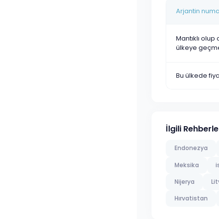
Arjantin numa
Mantıklı olup 
ülkeye geçm
Bu ülkede fi
İlgili Rehberle
Endonezya
Meksika
i
Nijerya
Li
Hırvatistan