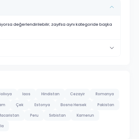
nüyorsa değerlendirilebilir; zayıfsa aynı kategoride başka
olivya
laos
Hindistan
Cezayir
Romanya
nam
Çek
Estonya
Bosna Hersek
Pakistan
acaristan
Peru
Sırbistan
Kamerun
la