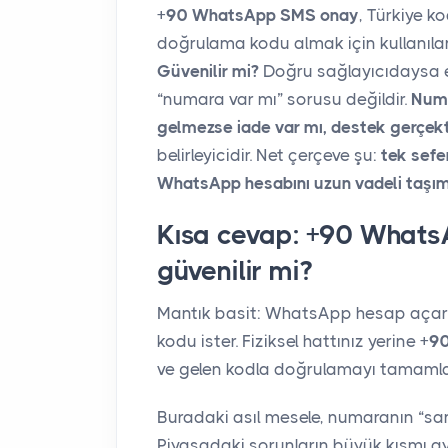
+90 WhatsApp SMS onay
, Türkiye 
doğrulama kodu almak için kullanılan
Güvenilir mi?
Doğru sağlayıcıdaysa ev
“numara var mı” sorusu değildir.
Numa
gelmezse iade var mı, destek gerçekt
belirleyicidir. Net çerçeve şu:
tek sefe
WhatsApp hesabını uzun vadeli taşımak
Kısa cevap: +90 Whats
güvenilir mi?
Mantık basit: WhatsApp hesap açar
kodu ister. Fiziksel hattınız yerine
+90
ve gelen kodla doğrulamayı tamamlar
Buradaki asıl mesele, numaranın “san
Piyasadaki sorunların büyük kısmı ay