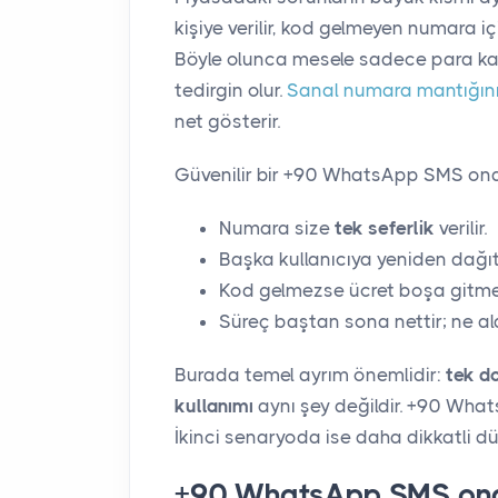
kişiye verilir, kod gelmeyen numara i
Böyle olunca mesele sadece para kay
tedirgin olur.
Sanal numara mantığın
net gösterir.
Güvenilir bir +90 WhatsApp SMS onay
Numara size
tek seferlik
verilir.
Başka kullanıcıya yeniden dağıt
Kod gelmezse ücret boşa gitme
Süreç baştan sona nettir; ne aldı
Burada temel ayrım önemlidir:
tek d
kullanımı
aynı şey değildir. +90 Wha
İkinci senaryoda ise daha dikkatli d
+90 WhatsApp SMS onay 