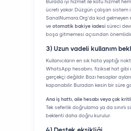
Burada iyi hizmet ile kötü hizmet hem
ücreti yakar. Düzgün çalışan sistem i
SanalNumara.Org’da kod gelmeyen num
ve
otomatik bakiye iadesi
süreci dev
boşa gitmemesi açısından önemlidir
3) Uzun vadeli kullanım bekl
Kullanıcıların en sık hata yaptığı nok
WhatsApp hesabını, fiziksel hat gibi
gerçekçi değildir. Bazı hesaplar aylar
kapanabilir. Buradan kesin bir süre g
Ana iş hattı, aile hesabı veya çok kriti
Tek seferlik doğrulama ya da sınırlı 
beklenti daha doğru kurulur.
4) Destek eksikliği