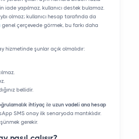
çin iade yapılmaz, kullanıcı destek bulamaz.
bı olmaz; kullanıcı hesap tarafında da
ı
genel çerçevede görmek, bu farkı daha
 hizmetinde şunlar açık olmalıdır:
ılmaz.
z.
ğınız bellidir.
oğrulamalık ihtiyaç
ile
uzun vadeli ana hesap
tsApp SMS onay ilk senaryoda mantıklıdır.
üşünmek gerekir.
nasıl çalışır?