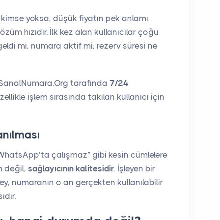
z kimse yoksa, düşük fiyatın pek anlamı
züm hızıdır. İlk kez alan kullanıcılar çoğu
eldi mi, numara aktif mi, rezerv süresi ne
. SanalNumara.Org tarafında
7/24
llikle işlem sırasında takılan kullanıcı için
anılması
 WhatsApp’ta çalışmaz” gibi kesin cümlelere
 değil,
sağlayıcının kalitesidir
. İşleyen bir
ey, numaranın o an gerçekten kullanılabilir
ıdır.