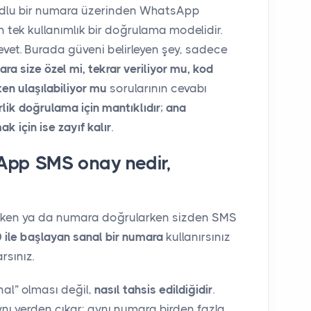
kodlu bir numara üzerinden WhatsApp
 tek kullanımlık bir doğrulama modelidir.
et. Burada güveni belirleyen şey, sadece
ra size özel mi, tekrar veriliyor mu, kod
en ulaşılabiliyor mu
sorularının cevabı
rlik doğrulama için mantıklıdır
;
ana
 için ise zayıf kalır
.
App SMS onay nedir,
ken ya da numara doğrularken sizden SMS
 ile başlayan sanal bir numara
kullanırsınız
sınız.
al” olması değil,
nasıl tahsis edildiğidir
.
nı yerden çıkar: aynı numara birden fazla