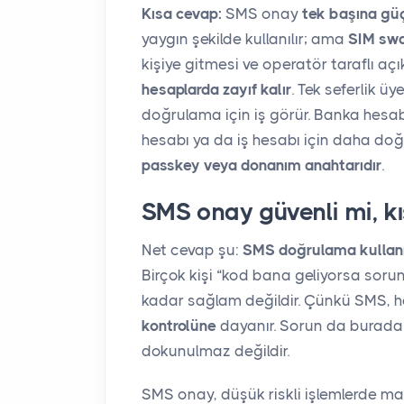
Kısa cevap:
SMS onay
tek başına güç
yaygın şekilde kullanılır; ama
SIM sw
kişiye gitmesi ve operatör taraflı a
hesaplarda zayıf kalır
. Tek seferlik üy
doğrulama için iş görür. Banka hesa
hesabı ya da iş hesabı için daha doğ
passkey veya donanım anahtarıdır
.
SMS onay güvenli mi, k
Net cevap şu:
SMS doğrulama kullanıl
Birçok kişi “kod bana geliyorsa soru
kadar sağlam değildir. Çünkü SMS, 
kontrolüne
dayanır. Sorun da burada 
dokunulmaz değildir.
SMS onay, düşük riskli işlemlerde mant