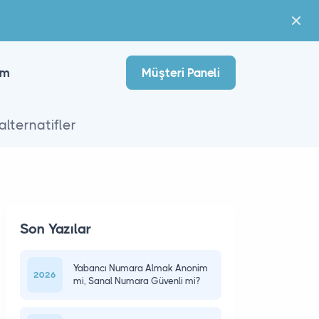
im
Müşteri Paneli
lternatifler
Son Yazılar
Yabancı Numara Almak Anonim
2026
mi, Sanal Numara Güvenli mi?