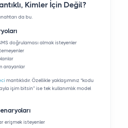
ntıklı, Kimler İçin Değil?
nahtarı da bu.
yoları
SMS doğrulaması almak isteyenler
temeyenler
olanlar
ım arayanlar
eci
mantıklıdır. Özellikle yaklaşımınız “kodu
la işim bitsin” ise tek kullanımlık model
enaryoları
r erişmek isteyenler