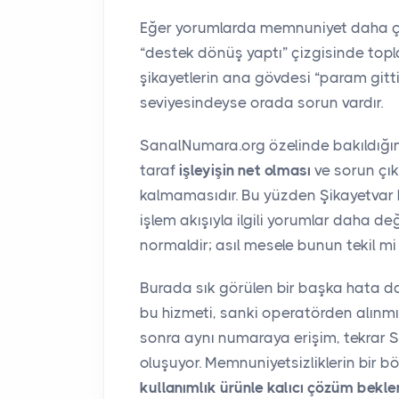
Eğer yorumlarda memnuniyet daha ço
“destek dönüş yaptı” çizgisinde toplan
şikayetlerin ana gövdesi “param gi
seviyesindeyse orada sorun vardır.
SanalNumara.org özelinde bakıldığı
taraf
işleyişin net olması
ve sorun çık
kalmamasıdır. Bu yüzden Şikayetvar b
işlem akışıyla ilgili yorumlar daha d
normaldir; asıl mesele bunun tekil mi
Burada sık görülen bir başka hata da b
bu hizmeti, sanki operatörden alınmış
sonra aynı numaraya erişim, tekrar 
oluşuyor. Memnuniyetsizliklerin bir 
kullanımlık ürünle kalıcı çözüm bekle