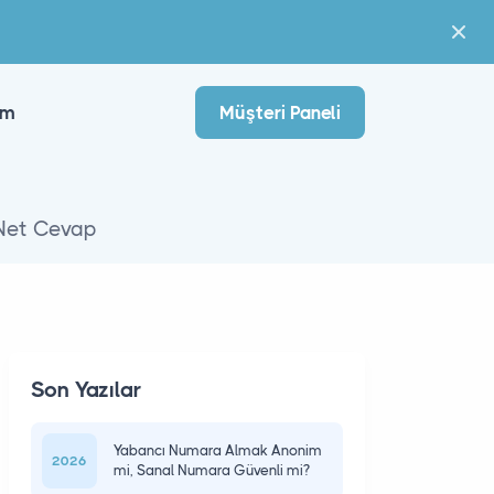
im
Müşteri Paneli
 Net Cevap
Son Yazılar
Yabancı Numara Almak Anonim
2026
mi, Sanal Numara Güvenli mi?