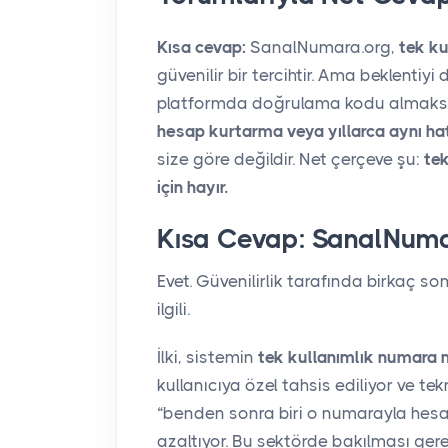
Kısa cevap:
SanalNumara.org,
tek k
güvenilir bir tercihtir. Ama beklentiy
platformda doğrulama kodu almaksa
hesap kurtarma veya yıllarca aynı h
size göre değildir. Net çerçeve şu:
tek
için hayır.
Kısa Cevap: SanalNumar
Evet. Güvenilirlik tarafında birkaç som
ilgili.
İlki, sistemin
tek kullanımlık numara 
kullanıcıya özel tahsis ediliyor ve te
“benden sonra biri o numarayla hesab
azaltıyor. Bu sektörde bakılması gerek