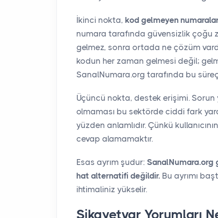
İkinci nokta,
kod gelmeyen numaralar
numara tarafında güvensizlik çoğu 
gelmez, sonra ortada ne çözüm vard
kodun her zaman gelmesi değil; gelm
SanalNumara.org tarafında bu süre
Üçüncü nokta, destek erişimi. Sorun 
olmaması bu sektörde ciddi fark yara
yüzden anlamlıdır. Çünkü kullanıcın
cevap alamamaktır.
Esas ayrım şudur:
SanalNumara.org g
hat alternatifi değildir.
Bu ayrımı baş
ihtimaliniz yükselir.
Şikayetvar Yorumları N