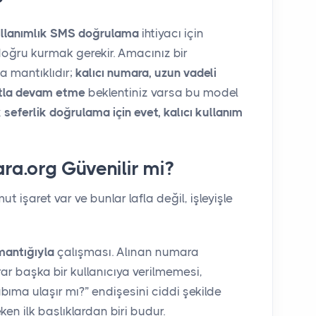
ullanımlık SMS doğrulama
ihtiyacı için
i doğru kurmak gerekir. Amacınız bir
 mantıklıdır;
kalıcı numara, uzun vadeli
atla devam etme
beklentiniz varsa bu model
 seferlik doğrulama için evet, kalıcı kullanım
a.org Güvenilir mi?
ut işaret var ve bunlar lafla değil, işleyişle
mantığıyla
çalışması. Alınan numara
krar başka bir kullanıcıya verilmemesi,
ıma ulaşır mı?” endişesini ciddi şekilde
en ilk başlıklardan biri budur.